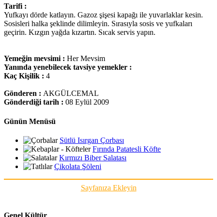
Tarifi :
Yufkayı dörde katlayın. Gazoz şişesi kapağı ile yuvarlaklar kesin.
Sosisleri halka şeklinde dilimleyin. Sırasıyla sosis ve yufkaları
geçirin. Kızgın yağda kızartın. Sıcak servis yapın.
Yemeğin mevsimi :
Her Mevsim
Yanında yenebilecek tavsiye yemekler :
Kaç Kişilik :
4
Gönderen :
AKGÜLCEMAL
Gönderdiği tarih :
08 Eylül 2009
Günün Menüsü
Sütlü Isırgan Çorbası
Fırında Patatesli Köfte
Kırmızı Biber Salatası
Çikolata Şöleni
Sayfanıza Ekleyin
Genel Kültür