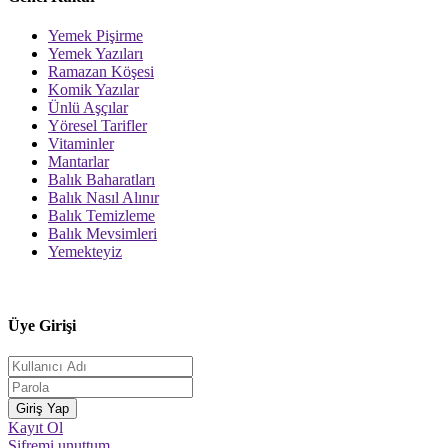
Yemek Pişirme
Yemek Yazıları
Ramazan Köşesi
Komik Yazılar
Ünlü Aşçılar
Yöresel Tarifler
Vitaminler
Mantarlar
Balık Baharatları
Balık Nasıl Alınır
Balık Temizleme
Balık Mevsimleri
Yemekteyiz
Üye Girişi
Kayıt Ol
Şifremi unuttum