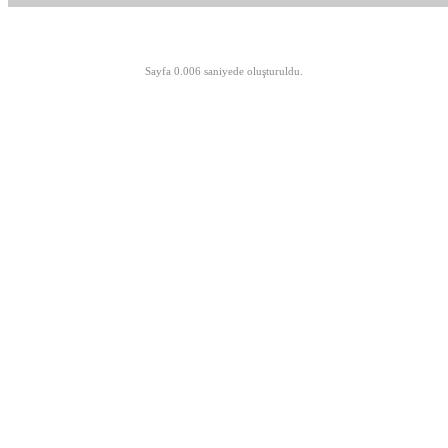
©opyright 2003-2026 MeLTeM.GeN.Tr
Sayfa 0.006 saniyede oluşturuldu.