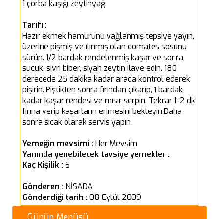
1 çorba kaşığı zeytinyağ
Tarifi :
Hazır ekmek hamurunu yağlanmış tepsiye yayın,
üzerine pişmiş ve ılınmış olan domates sosunu
sürün. 1/2 bardak rendelenmiş kaşar ve sonra
sucuk, sivri biber, siyah zeytin ilave edin. 180
derecede 25 dakika kadar arada kontrol ederek
pişirin. Piştikten sonra fırından çıkarıp, 1 bardak
kadar kaşar rendesi ve mısır serpin. Tekrar 1-2 dk
fırına verip kaşarların erimesini bekleyin.Daha
sonra sıcak olarak servis yapın.
Yemeğin mevsimi :
Her Mevsim
Yanında yenebilecek tavsiye yemekler :
Kaç Kişilik :
6
Gönderen :
NİSADA
Gönderdiği tarih :
08 Eylül 2009
Günün Menüsü