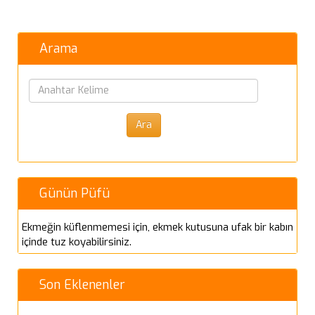
Arama
Günün Püfü
Ekmeğin küflenmemesi için, ekmek kutusuna ufak bir kabın
içinde tuz koyabilirsiniz.
Son Eklenenler