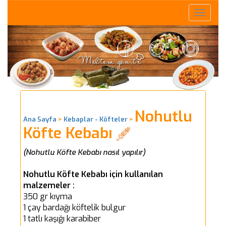
Toggle
naviga
Nohutlu
Ana Sayfa
>
Kebaplar - Köfteler
>
Köfte Kebabı
(Nohutlu Köfte Kebabı nasıl yapılır)
Nohutlu Köfte Kebabı için kullanılan
malzemeler :
350 gr kıyma
1 çay bardağı köftelik bulgur
1 tatlı kaşığı karabiber