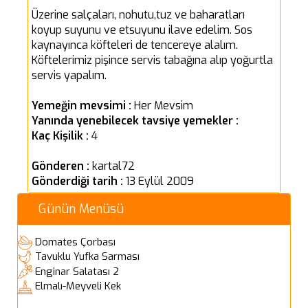
Üzerine salçaları, nohutu,tuz ve baharatları
koyup suyunu ve etsuyunu ilave edelim. Sos
kaynayınca köfteleri de tencereye alalım.
Köftelerimiz pişince servis tabağına alıp yoğurtla
servis yapalım.
Yemeğin mevsimi :
Her Mevsim
Yanında yenebilecek tavsiye yemekler :
Kaç Kişilik :
4
Gönderen :
kartal72
Gönderdiği tarih :
13 Eylül 2009
Günün Menüsü
Domates Çorbası
Tavuklu Yufka Sarması
Enginar Salatası 2
Elmalı-Meyveli Kek