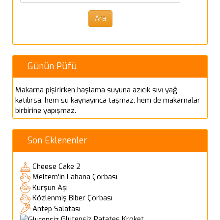
Günün Püfü
Makarna pişirirken haşlama suyuna azıcık sıvı yağ
katılırsa, hem su kaynayınca taşmaz, hem de makarnalar
birbirine yapışmaz.
Son Eklenenler
Cheese Cake 2
Meltem'in Lahana Çorbası
Kurşun Aşı
Közlenmiş Biber Çorbası
Antep Salatası
Glutensiz Patates Kroket