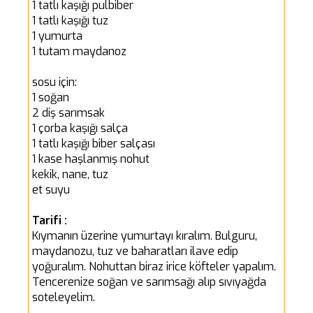
1 tatlı kaşığı pulbiber
1 tatlı kaşığı tuz
1 yumurta
1 tutam maydanoz
sosu için:
1 soğan
2 diş sarımsak
1 çorba kaşığı salça
1 tatlı kaşığı biber salçası
1 kase haşlanmış nohut
kekik, nane, tuz
et suyu
Tarifi :
Kıymanın üzerine yumurtayı kıralım. Bulguru,
maydanozu, tuz ve baharatları ilave edip
yoğuralım. Nohuttan biraz irice köfteler yapalım.
Tencerenize soğan ve sarımsağı alıp sıvıyağda
soteleyelim.