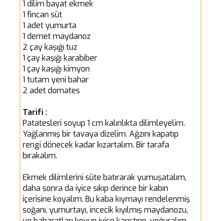
1 dilim bayat ekmek
1 fincan süt
1 adet yumurta
1 demet maydanoz
2 çay kaşığı tuz
1 çay kaşığı karabiber
1 çay kaşığı kimyon
1 tutam yeni bahar
2 adet domates
Tarifi :
Patatesleri soyup 1 cm kalınlıkta dilimleyelim.
Yağlanmış bir tavaya dizelim. Ağzını kapatıp
rengi dönecek kadar kızartalım. Bir tarafa
bırakalım.
Ekmek dilimlerini süte batırarak yumuşatalım,
daha sonra da iyice sıkıp derince bir kabın
içerisine koyalım. Bu kaba kıymayı rendelenmiş
soğanı, yumurtayı, incecik kıyılmış maydanozu,
ve baharatları koyup iyice karıştırıp, yoğuralım.