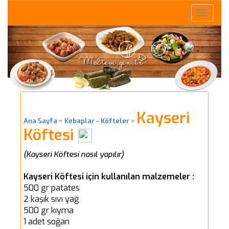
Toggle
naviga
Kayseri
Ana Sayfa
>
Kebaplar - Köfteler
>
Köftesi
(Kayseri Köftesi nasıl yapılır)
Kayseri Köftesi için kullanılan malzemeler :
500 gr patates
2 kaşık sıvı yağ
500 gr kıyma
1 adet soğan