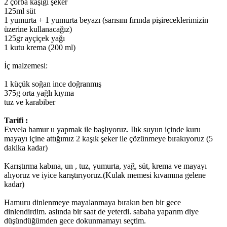
2 çorba kaşığı şeker
125ml süt
1 yumurta + 1 yumurta beyazı (sarısını fırında pişireceklerimizin
üzerine kullanacağız)
125gr ayçiçek yağı
1 kutu krema (200 ml)
İç malzemesi:
1 küçük soğan ince doğranmış
375g orta yağlı kıyma
tuz ve karabiber
Tarifi :
Evvela hamur u yapmak ile başlıyoruz. Ilık suyun içinde kuru
mayayı içine attığımız 2 kaşık şeker ile çözünmeye bırakıyoruz (5
dakika kadar)
Karıştırma kabına, un , tuz, yumurta, yağ, süt, krema ve mayayı
alıyoruz ve iyice karıştırıyoruz.(Kulak memesi kıvamına gelene
kadar)
Hamuru dinlenmeye mayalanmaya bırakın ben bir gece
dinlendirdim. aslında bir saat de yeterdi. sabaha yaparım diye
düşündüğümden gece dokunmamayı seçtim.