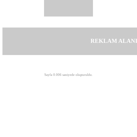
REKLAM ALAN
©opyright 2003-2026 MeLTeM.GeN.Tr
Sayfa 0.006 saniyede oluşturuldu.