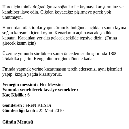
Harcı için minik doğradığımız soğanlar ile kıymayı karıştırın tuz ve
karabiber ilave edin. Çiğden koyacağız pişirmeye gerek yok
unutmayın.
Hamurdan ufak toplar yapın. 5mm kalınlığında açtıktan sonra kıyma
soğan karışımlı içten koyun. Kenarlarını açılmayacak şekilde
kapatın. Kapatılan yer alta gelecek şekilde tepsiye dizin. (Fırına
girecek kısım için)
Üzerine yumurta sürdükten sonra önceden ısıtılmış fırında 180C
25dakika pişirin. Rengi altın rengine dönene kadar.
Fırında yapmak yerine kızartmasını tercih ederseniz, aynı işlemleri
yapıp, kızgın yağda kızartıyoruz.
Yemeğin mevsimi :
Her Mevsim
Yanında yenebilecek tavsiye yemekler :
Kaç Kişilik :
6
Gönderen :
eReN KESDi
Gönderdiği tarih :
25 Mart 2010
Günün Menüsü