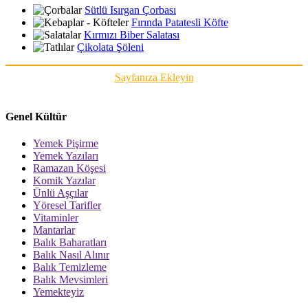
Sütlü Isırgan Çorbası
Fırında Patatesli Köfte
Kırmızı Biber Salatası
Çikolata Şöleni
Sayfanıza Ekleyin
Genel Kültür
Yemek Pişirme
Yemek Yazıları
Ramazan Köşesi
Komik Yazılar
Ünlü Aşçılar
Yöresel Tarifler
Vitaminler
Mantarlar
Balık Baharatları
Balık Nasıl Alınır
Balık Temizleme
Balık Mevsimleri
Yemekteyiz