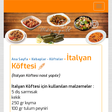
Toggle
naviga
İtalyan
Ana Sayfa
>
Kebaplar - Köfteler
>
Köftesi
(İtalyan Köftesi nasıl yapılır)
İtalyan Köftesi için kullanılan malzemeler :
5 diş sarmısak
kekik
250 gr kıyma
100 gr tulum peyniri