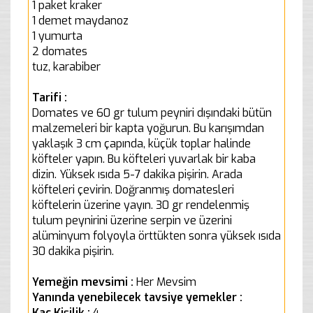
1 paket kraker
1 demet maydanoz
1 yumurta
2 domates
tuz, karabiber
Tarifi :
Domates ve 60 gr tulum peyniri dışındaki bütün
malzemeleri bir kapta yoğurun. Bu karışımdan
yaklaşık 3 cm çapında, küçük toplar halinde
köfteler yapın. Bu köfteleri yuvarlak bir kaba
dizin. Yüksek ısıda 5-7 dakika pişirin. Arada
köfteleri çevirin. Doğranmış domatesleri
köftelerin üzerine yayın. 30 gr rendelenmiş
tulum peynirini üzerine serpin ve üzerini
alüminyum folyoyla örttükten sonra yüksek ısıda
30 dakika pişirin.
Yemeğin mevsimi :
Her Mevsim
Yanında yenebilecek tavsiye yemekler :
Kaç Kişilik :
4