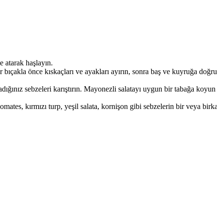
e atarak haşlayın.
 bıçakla önce kıskaçları ve ayakları ayırın, sonra baş ve kuyruğa doğru 
ığınız sebzeleri karıştırın. Mayonezli salatayı uygun bir tabağa koyun 
mates, kırmızı turp, yeşil salata, kornişon gibi sebzelerin bir veya birka