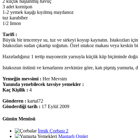
2 küçük haşlanmış havuç
3 adet kornişon
1-2 yemek kaşığı kıyılmış maydanoz
tuz karabiber
1/2 limon
Tarifi :
Büyük bir tencereye su, tuz ve sirkeyi koyup kaynatın. Istakozları için
Istakozları sudan çıkartıp soğutun. Özel ıstakoz makası veya keskin bir
Hazırladığınız 1 tertip mayonezin yarısıyla küçük küp biçiminde doğrad
Istakozun üstünü ve kenarlarını zevkinize göre, katı pişmiş yumurta, do
Yemeğin mevsimi :
Her Mevsim
Yanında yenebilecek tavsiye yemekler :
Kaç Kişilik :
4
Gönderen :
kartal72
Gönderdiği tarih :
17 Eylül 2009
Günün Menüsü
İrmik Çorbası 2
Mantarlı Omlet