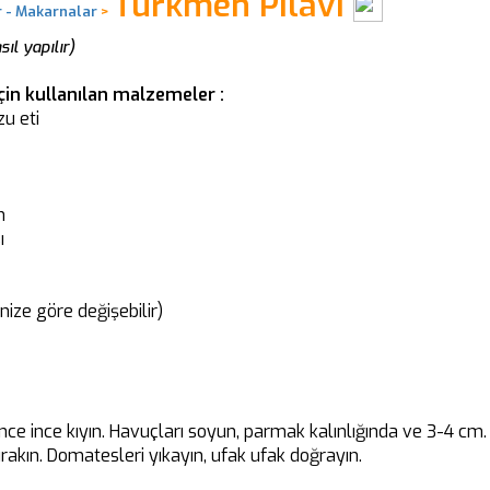
Türkmen Pilavı
r - Makarnalar
>
ıl yapılır)
çin kullanılan malzemeler :
zu eti
m
ı
cinize göre değişebilir)
ince ince kıyın. Havuçları soyun, parmak kalınlığında ve 3-4 c
ırakın. Domatesleri yıkayın, ufak ufak doğrayın.