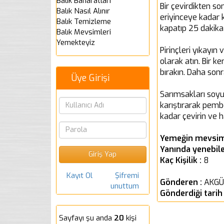
Balık Baharatları
Bir çevirdikten s
Balık Nasıl Alınır
eriyinceye kadar 
Balık Temizleme
kapatıp 25 dakika
Balık Mevsimleri
Yemekteyiz
Pirinçleri yıkayı
olarak atın. Bir k
bırakın. Daha sonr
Üye Girişi
Sarımsakları soyup
karıştırarak pembe
kadar çevirin ve h
Yemeğin mevsim
Yanında yenebile
Kaç Kişilik :
8
Kayıt Ol
Şifremi
Gönderen :
AKGÜ
unuttum
Gönderdiği tarih
Sayfayı şu anda
20
kişi