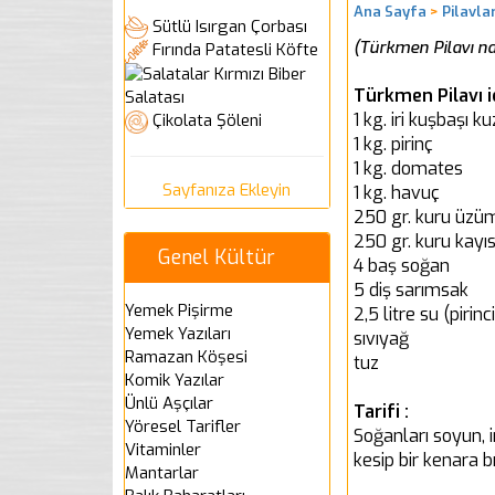
Ana Sayfa
>
Pilavla
Sütlü Isırgan Çorbası
(Türkmen Pilavı nas
Fırında Patatesli Köfte
Kırmızı Biber
Türkmen Pilavı i
Salatası
1 kg. iri kuşbaşı ku
Çikolata Şöleni
1 kg. pirinç
1 kg. domates
Sayfanıza Ekleyin
1 kg. havuç
250 gr. kuru üzü
250 gr. kuru kayıs
Genel Kültür
4 baş soğan
5 diş sarımsak
Yemek Pişirme
2,5 litre su (pirin
Yemek Yazıları
sıvıyağ
Ramazan Köşesi
tuz
Komik Yazılar
Ünlü Aşçılar
Tarifi :
Yöresel Tarifler
Soğanları soyun, 
Vitaminler
kesip bir kenara b
Mantarlar