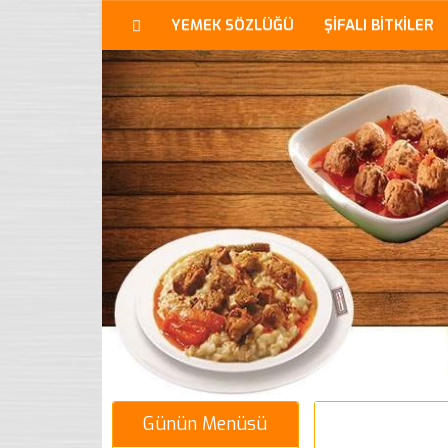
YEMEK SÖZLÜĞÜ
ŞİFALI BİTKİLER
Günün Menüsü