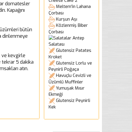
Cheese Cake 2
rar domatesler
Meltem'in Lahana
in. Kapağını
Çorbası
Kurşun Aşı
Közlenmiş Biber
u üzümleri bütün
Çorbası
nra dinlenmeye
Antep
Salatası
Glutensiz Patates
n ve kevgirle
Kroket
 tekrar 5 dakika
Glutensiz Lorlu ve
ımsakları atın.
Peynirli Poğaça
Havuçlu Cevizli ve
Üzümlü Muffinler
Yumuşak Mısır
Ekmeği
Glutensiz Peynirli
Kek