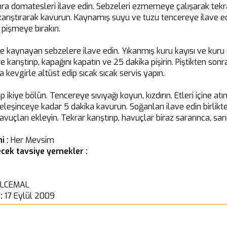
onra domatesleri ilave edin. Sebzeleri ezmemeye çalışarak tek
karıştırarak kavurun. Kaynamış suyu ve tuzu tencereye ilave ed
 pişmeye bırakın.
n ve kaynayan sebzelere ilave edin. Yıkanmış kuru kayısı ve kur
ere karıştırıp, kapağını kapatın ve 25 dakika pişirin. Piştikten so
a kevgirle altüst edip sıcak sıcak servis yapın.
 ikiye bölün. Tencereye sıvıyağı koyun, kızdırın. Etleri içine atı
leşinceye kadar 5 dakika kavurun. Soğanları ilave edin birlikte
avuçları ekleyin. Tekrar karıştırıp, havuçlar biraz sararınca, sar
i :
Her Mevsim
cek tavsiye yemekler :
LCEMAL
 :
17 Eylül 2009