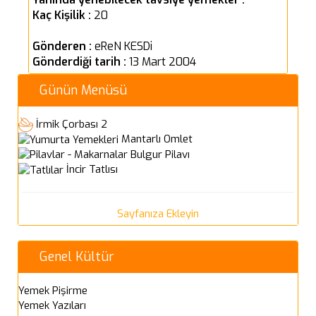
Kaç Kişilik :
20
Gönderen :
eReN KESDi
Gönderdiği tarih :
13 Mart 2004
Günün Menüsü
İrmik Çorbası 2
Mantarlı Omlet
Bulgur Pilavı
İncir Tatlısı
Sayfanıza Ekleyin
Genel Kültür
Yemek Pişirme
Yemek Yazıları