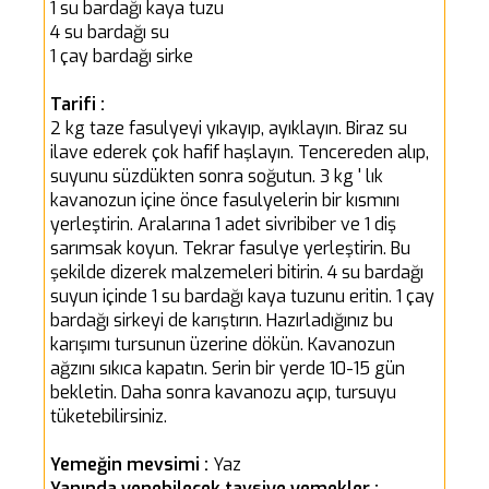
1 su bardağı kaya tuzu
4 su bardağı su
1 çay bardağı sirke
Tarifi :
2 kg taze fasulyeyi yıkayıp, ayıklayın. Biraz su
ilave ederek çok hafif haşlayın. Tencereden alıp,
suyunu süzdükten sonra soğutun. 3 kg ' lık
kavanozun içine önce fasulyelerin bir kısmını
yerleştirin. Aralarına 1 adet sivribiber ve 1 diş
sarımsak koyun. Tekrar fasulye yerleştirin. Bu
şekilde dizerek malzemeleri bitirin. 4 su bardağı
suyun içinde 1 su bardağı kaya tuzunu eritin. 1 çay
bardağı sirkeyi de karıştırın. Hazırladığınız bu
karışımı tursunun üzerine dökün. Kavanozun
ağzını sıkıca kapatın. Serin bir yerde 10-15 gün
bekletin. Daha sonra kavanozu açıp, tursuyu
tüketebilirsiniz.
Yemeğin mevsimi :
Yaz
Yanında yenebilecek tavsiye yemekler :