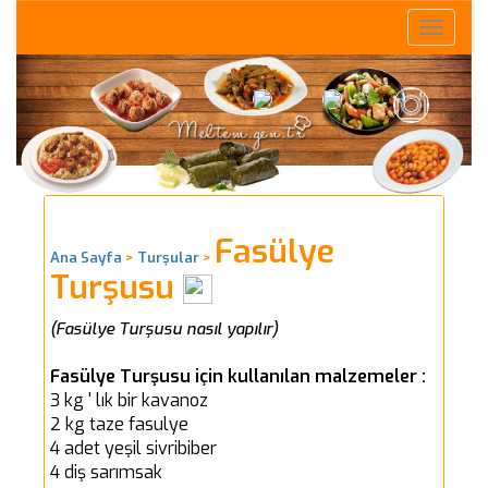
Toggle
naviga
Fasülye
Ana Sayfa
>
Turşular
>
Turşusu
(Fasülye Turşusu nasıl yapılır)
Fasülye Turşusu için kullanılan malzemeler :
3 kg ' lık bir kavanoz
2 kg taze fasulye
4 adet yeşil sivribiber
4 diş sarımsak