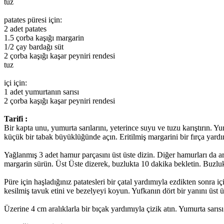
tuz
patates püresi için:
2 adet patates
1.5 çorba kaşığı margarin
1/2 çay bardağı süt
2 çorba kaşığı kaşar peyniri rendesi
tuz
içi için:
1 adet yumurtanın sarısı
2 çorba kaşığı kaşar peyniri rendesi
Tarifi :
Bir kapta unu, yumurta sarılarını, yeterince suyu ve tuzu karıştırın
küçük bir tabak büyüklüğünde açın. Eritilmiş margarini bir fırça yard
Yağlanmış 3 adet hamur parçasını üst üste dizin. Diğer hamurları da ar
margarin sürün. Üst Üste dizerek, buzlukta 10 dakika bekletin. Buzlu
Püre için haşladığınız patatesleri bir çatal yardımıyla ezdikten sonra 
kesilmiş tavuk etini ve bezelyeyi koyun. Yufkanın dört bir yanını üst ü
Üzerine 4 cm aralıklarla bir bıçak yardımıyla çizik atın. Yumurta sarısı