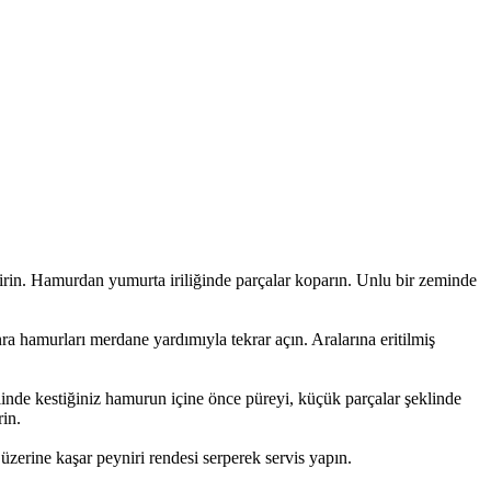
irin. Hamurdan yumurta iriliğinde parçalar koparın. Unlu bir zeminde
ra hamurları merdane yardımıyla tekrar açın. Aralarına eritilmiş
eklinde kestiğiniz hamurun içine önce püreyi, küçük parçalar şeklinde
rin.
n üzerine kaşar peyniri rendesi serperek servis yapın.