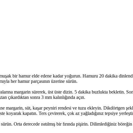
. Yumuşak bir hamur elde edene kadar yoğurun. Hamuru 20 dakika dinlend
ımıyla her hamur parçasının üzerine sürün.
alarına margarin sürerek, üst üste dizin. 5 dakika buzlukta bekletin. Son
ktan çıkardıktan sonra 3 mm kalınlığında açın.
içine margarin, süt, kaşar peyniri rendesi ve tuzu ekleyin. Dikdörtgen ş
ste koyarak kapatın. Ters çevirerek, çok az yağladığınız tepsiye yerleşti
 sürün. Orta derecede ısıtılmış bir fırında pişirin. Dilimlediğiniz böreği