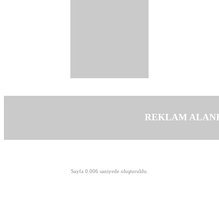
REKLAM ALAN
©opyright 2003-2026 MeLTeM.GeN.Tr
Sayfa 0.006 saniyede oluşturuldu.