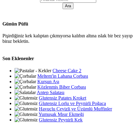
Günün Püfü
Pişirdiğiniz kek kalıptan çıkmıyorsa kalıbın altına ıslak bir bez yayıp
biraz bekletin.
Son Eklenenler
Cheese Cake 2
Meltem'in Lahana Çorbası
Kurşun Aşı
Közlenmiş Biber Çorbası
Antep Salatası
Glutensiz Patates Kroket
Glutensiz Lorlu ve Peynirli Poğaça
Havuçlu Cevizli ve Üzümlü Muffinler
Yumuşak Mısır Ekmeği
Glutensiz Peynirli Kek