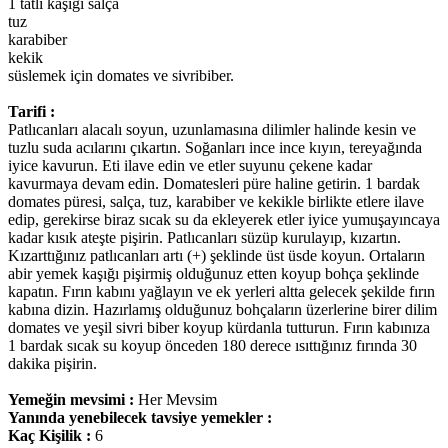
1 tatlı kaşığı salça
tuz
karabiber
kekik
süslemek için domates ve sivribiber.
Tarifi :
Patlıcanları alacalı soyun, uzunlamasına dilimler halinde kesin ve
tuzlu suda acılarını çıkartın. Soğanları ince ince kıyın, tereyağında
iyice kavurun. Eti ilave edin ve etler suyunu çekene kadar
kavurmaya devam edin. Domatesleri püre haline getirin. 1 bardak
domates püresi, salça, tuz, karabiber ve kekikle birlikte etlere ilave
edip, gerekirse biraz sıcak su da ekleyerek etler iyice yumuşayıncaya
kadar kısık ateşte pişirin. Patlıcanları süzüp kurulayıp, kızartın.
Kızarttığınız patlıcanları artı (+) şeklinde üst üsde koyun. Ortaların
abir yemek kaşığı pişirmiş olduğunuz etten koyup bohça şeklinde
kapatın. Fırın kabını yağlayın ve ek yerleri altta gelecek şekilde fırın
kabına dizin. Hazırlamış olduğunuz bohçaların üzerlerine birer dilim
domates ve yeşil sivri biber koyup kürdanla tutturun. Fırın kabınıza
1 bardak sıcak su koyup önceden 180 derece ısıttığınız fırında 30
dakika pişirin.
Yemeğin mevsimi :
Her Mevsim
Yanında yenebilecek tavsiye yemekler :
Kaç Kişilik :
6