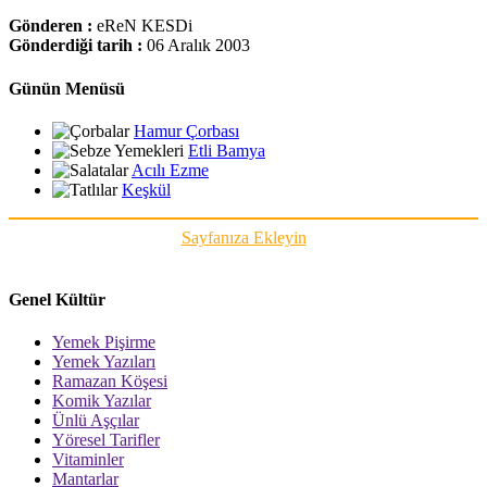
Gönderen :
eReN KESDi
Gönderdiği tarih :
06 Aralık 2003
Günün Menüsü
Hamur Çorbası
Etli Bamya
Acılı Ezme
Keşkül
Sayfanıza Ekleyin
Genel Kültür
Yemek Pişirme
Yemek Yazıları
Ramazan Köşesi
Komik Yazılar
Ünlü Aşçılar
Yöresel Tarifler
Vitaminler
Mantarlar