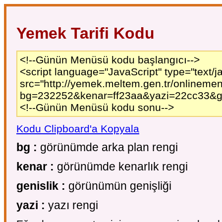
Yemek Tarifi Kodu
<!--Günün Menüsü kodu başlangıcı-->
<script language="JavaScript" type="text/ja
src="http://yemek.meltem.gen.tr/onlineme
bg=232252&kenar=ff23aa&yazi=22cc33&gen
<!--Günün Menüsü kodu sonu-->
Kodu Clipboard'a Kopyala
bg :
görünümde arka plan rengi
kenar :
görünümde kenarlık rengi
genislik :
görünümün genişliği
yazi :
yazı rengi