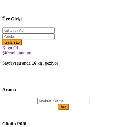
Üye Girişi
Kayıt Ol
Şifremi unuttum
Sayfayı şu anda
16
kişi geziyor
Arama
Günün Püfü