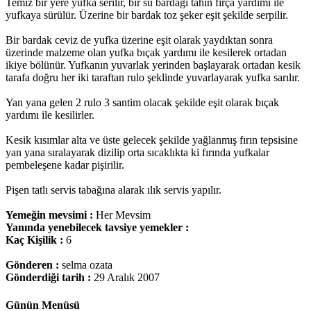
Temiz bir yere yufka serilir, bir su bardağı tahin fırça yardımı ile
yufkaya sürülür. Üzerine bir bardak toz şeker eşit şekilde serpilir.
Bir bardak ceviz de yufka üzerine eşit olarak yaydıktan sonra
üzerinde malzeme olan yufka bıçak yardımı ile kesilerek ortadan
ikiye bölünür. Yufkanın yuvarlak yerinden başlayarak ortadan kesik
tarafa doğru her iki taraftan rulo şeklinde yuvarlayarak yufka sarılır.
Yan yana gelen 2 rulo 3 santim olacak şekilde eşit olarak bıçak
yardımı ile kesilirler.
Kesik kısımlar alta ve üste gelecek şekilde yağlanmış fırın tepsisine
yan yana sıralayarak dizilip orta sıcaklıkta ki fırında yufkalar
pembeleşene kadar pişirilir.
Pişen tatlı servis tabağına alarak ılık servis yapılır.
Yemeğin mevsimi :
Her Mevsim
Yanında yenebilecek tavsiye yemekler :
Kaç Kişilik :
6
Gönderen :
selma ozata
Gönderdiği tarih :
29 Aralık 2007
Günün Menüsü