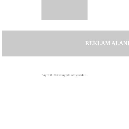
REKLAM ALAN
©opyright 2003-2026 MeLTeM.GeN.Tr
Sayfa 0.004 saniyede oluşturuldu.