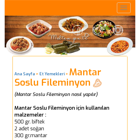
Toggle
naviga
Mantar
Ana Sayfa
>
Et Yemekleri
>
Soslu Fileminyon
(Mantar Soslu Fileminyon nasıl yapılır)
Mantar Soslu Fileminyon için kullanılan
malzemeler :
500 gr. biftek
2 adet soğan
300 gr.mantar