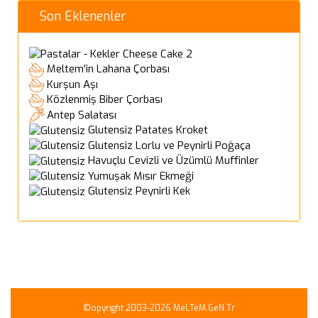
Son Eklenenler
Cheese Cake 2
Meltem'in Lahana Çorbası
Kurşun Aşı
Közlenmiş Biber Çorbası
Antep Salatası
Glutensiz Patates Kroket
Glutensiz Lorlu ve Peynirli Poğaça
Havuçlu Cevizli ve Üzümlü Muffinler
Yumuşak Mısır Ekmeği
Glutensiz Peynirli Kek
©opyright 2003-2026 MeLTeM.GeN.Tr