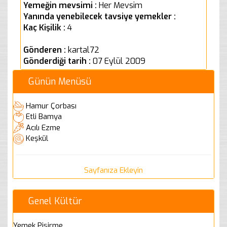
Yemeğin mevsimi :
Her Mevsim
Yanında yenebilecek tavsiye yemekler :
Kaç Kişilik :
4
Gönderen :
kartal72
Gönderdiği tarih :
07 Eylül 2009
Günün Menüsü
Hamur Çorbası
Etli Bamya
Acılı Ezme
Keşkül
Sayfanıza Ekleyin
Genel Kültür
Yemek Pişirme