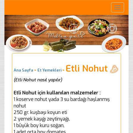
Toggle
naviga
Etli Nohut
Ana Sayfa
>
Et Yemekleri
>
(Etli Nohut nasıl yapılır)
Etli Nohut için kullanılan malzemeler :
1 koserve nohut yada 3 su bardağı haşlanmış
nohut
250 gr. kuşbaşı koyun eti
2 yemek kaşığı zeytinyağı,
1 büyük boy kuru soğan,
1 adet orta boy domates,