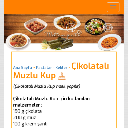
Toggle
naviga
Çikolatalı
Ana Sayfa
>
Pastalar - Kekler
>
Muzlu Kup
(Çikolatalı Muzlu Kup nasıl yapılır)
Çikolatalı Muzlu Kup için kullanılan
malzemeler :
150 g çikolata
200 g muz
100 g krem şanti