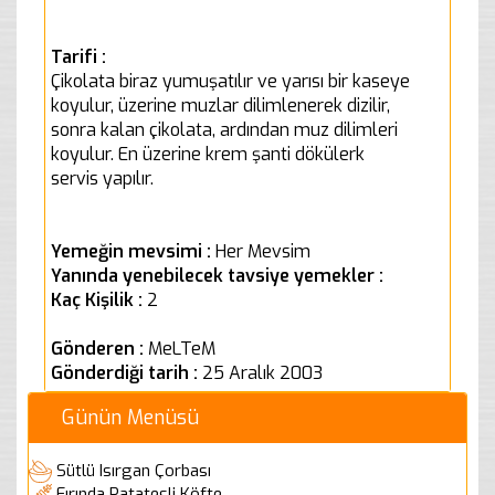
Tarifi :
Çikolata biraz yumuşatılır ve yarısı bir kaseye
koyulur, üzerine muzlar dilimlenerek dizilir,
sonra kalan çikolata, ardından muz dilimleri
koyulur. En üzerine krem şanti dökülerk
servis yapılır.
Yemeğin mevsimi :
Her Mevsim
Yanında yenebilecek tavsiye yemekler :
Kaç Kişilik :
2
Gönderen :
MeLTeM
Gönderdiği tarih :
25 Aralık 2003
Günün Menüsü
Sütlü Isırgan Çorbası
Fırında Patatesli Köfte