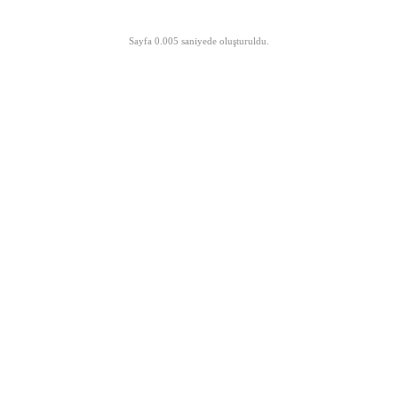
©opyright 2003-2026 MeLTeM.GeN.Tr
Sayfa 0.005 saniyede oluşturuldu.