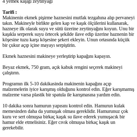
4 yemek kaşığı zeytinyağı
Tarifi :
Makinenin ekmek pişirme haznesini mutfak tezgahına alıp pervaneyi
takın. Makineyle birlikte gelen kap ve kaşık ölçülerini kullanarak,
hazneye ilk olarak suyu ve sütü üzerine zeytinyağını koyun. Unu bir
kaşıkla serperek suyu örtecek şekilde ilave edip üzerine haznenin bir
köşesine tuzu karşı köşesine şekeri ekleyin. Unun ortasında küçük
bir çukur açıp içine mayayı serpiştirin.
Ekmek haznesini makineye yerleştirip kapağını kapayın.
Beyaz ekmek, 750 gram, açık kabuk rengini seçerek makineyi
çalıştırın.
Programın ilk 5-10 dakikasinda makinenin kapağını açıp
malzemelerin iyice karışmış olduğunu kontrol edin. Eğer karışmamış
malzeme varsa plastik bir spatula ile karışmasına yardım edin.
10 dakika sonra hamurun yapısını kontrol edin. Hamurun kulak
memesinden daha da yumuşak olması gereklidir. Hamurunuz çok
kuru ve sert olmuşsa birkaç kaşık su ilave ederek yumuşacık bir
hamur elde etmelisiniz. Eğer cıvık olmuşsa birkaç kaşık un
gerekebilir.