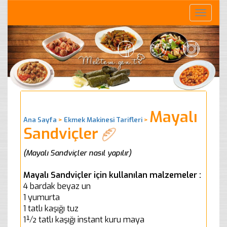
Toggle
naviga
Mayalı
Ana Sayfa
>
Ekmek Makinesi Tarifleri
>
Sandviçler
(Mayalı Sandviçler nasıl yapılır)
Mayalı Sandviçler için kullanılan malzemeler :
4 bardak beyaz un
1 yumurta
1 tatlı kaşığı tuz
1½ tatlı kaşığı instant kuru maya