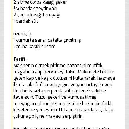
2 silme çorba kaşığı şeker
¼ bardak zeytinyağı
2 çorba kaşığı tereyağı
1 bardak süt
üzeri için:
1 yumurta sarısı, çatalla çırpılmış
1 çorba kaşığı susam
Tarifi :
Makinenin ekmek pişirme haznesini mutfak
tezgahına alıp pervaneyi takın. Makineyle birlikte
gelen kap ve kaşık ölçülerini kullanarak, hazneye
ilk olarak sütü, zeytinyağını ve yumurtayı koyun.
Unu bir kaşıkla serperek sütü örtecek şekilde
ilave edin. Tuzu, şekeri ve yumuşatılmış
tereyağını unların hemen üstüne haznenin farklı
köşelerine yerleştirin. Unların ortasında küçük bir
çukur açıp içine mayayı serpiştirin.
Ekmek haznesini makineye yerleştirip kapağını