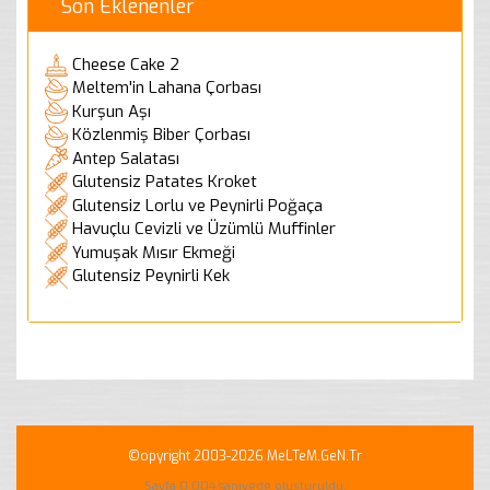
Son Eklenenler
Cheese Cake 2
Meltem'in Lahana Çorbası
Kurşun Aşı
Közlenmiş Biber Çorbası
Antep Salatası
Glutensiz Patates Kroket
Glutensiz Lorlu ve Peynirli Poğaça
Havuçlu Cevizli ve Üzümlü Muffinler
Yumuşak Mısır Ekmeği
Glutensiz Peynirli Kek
©opyright 2003-2026 MeLTeM.GeN.Tr
Sayfa 0.004 saniyede oluşturuldu.