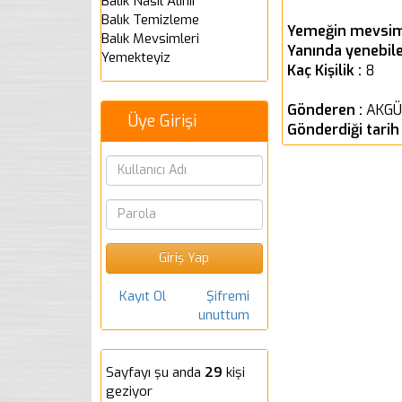
Balık Nasıl Alınır
Balık Temizleme
Yemeğin mevsim
Balık Mevsimleri
Yanında yenebile
Yemekteyiz
Kaç Kişilik :
8
Gönderen :
AKGÜ
Üye Girişi
Gönderdiği tarih
Kayıt Ol
Şifremi
unuttum
Sayfayı şu anda
29
kişi
geziyor