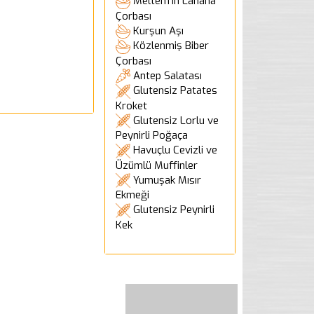
Meltem'in Lahana
Çorbası
Kurşun Aşı
Közlenmiş Biber
Çorbası
Antep Salatası
Glutensiz Patates
Kroket
Glutensiz Lorlu ve
Peynirli Poğaça
Havuçlu Cevizli ve
Üzümlü Muffinler
Yumuşak Mısır
Ekmeği
Glutensiz Peynirli
Kek