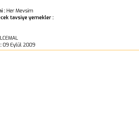
i :
Her Mevsim
cek tavsiye yemekler :
LCEMAL
 :
09 Eylül 2009