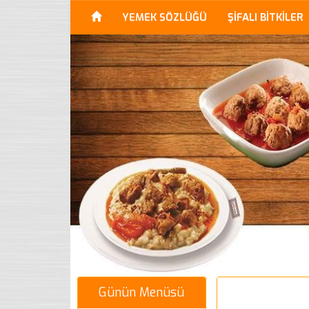
YEMEK SÖZLÜĞÜ
ŞİFALI BİTKİLER
Günün Menüsü