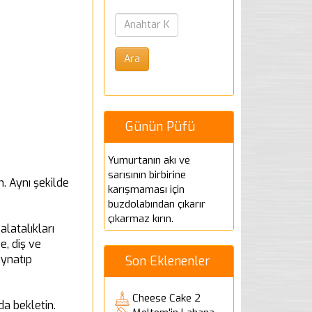
Günün Püfü
Yumurtanın akı ve
sarısının birbirine
. Aynı şekilde
karışmaması için
buzdolabından çıkarır
çıkarmaz kırın.
latalıkları
e, diş ve
aynatıp
Son Eklenenler
Cheese Cake 2
da bekletin.