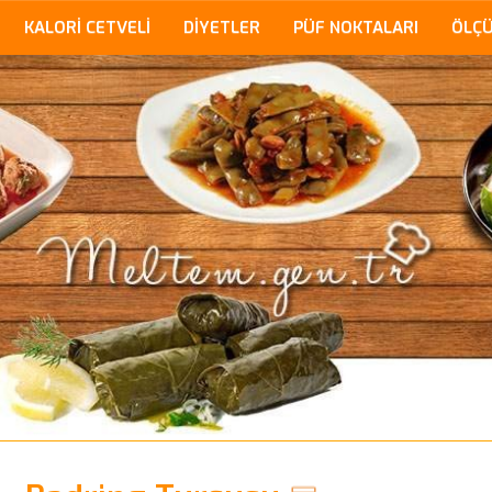
KALORİ CETVELİ
DİYETLER
PÜF NOKTALARI
ÖLÇ