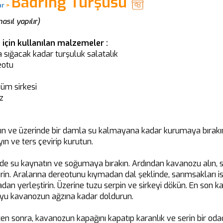
Badring Turşusu
ar
>
sıl yapılır)
için kullanılan malzemeler :
a sığacak kadar turşuluk salatalık
eotu
üm sirkesi
z
ayın ve üzerinde bir damla su kalmayana kadar kurumaya bırakın
ın ve ters çevirip kurutun.
ede su kaynatın ve soğumaya bırakın. Ardından kavanozu alın, sa
rin. Aralarına dereotunu kıymadan dal şeklinde, sarımsakları is
dan yerleştirin. Üzerine tuzu serpin ve sirkeyi dökün. En son k
u kavanozun ağzına kadar doldurun.
ten sonra, kavanozun kapağını kapatıp karanlık ve serin bir oda