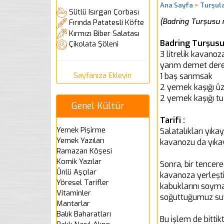
Ana Sayfa
>
Turşul
Sütlü Isırgan Çorbası
(Badring Turşusu na
Fırında Patatesli Köfte
Kırmızı Biber Salatası
Badring Turşusu 
Çikolata Şöleni
3 litrelik kavanoz
yarım demet der
Sayfanıza Ekleyin
1 baş sarımsak
2 yemek kaşığı üz
2 yemek kaşığı tu
Genel Kültür
Tarifi :
Yemek Pişirme
Salatalıkları yık
Yemek Yazıları
kavanozu da yıkay
Ramazan Köşesi
Komik Yazılar
Sonra, bir tencer
Ünlü Aşçılar
kavanoza yerleşti
Yöresel Tarifler
kabuklarını soyma
Vitaminler
soğuttuğumuz suy
Mantarlar
Balık Baharatları
Bu işlem de bittik