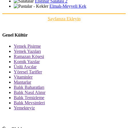
Enginar Salatası 2
Elmalı-Meyveli Kek
Sayfanıza Ekleyin
Genel Kültür
Yemek Pişirme
Yemek Yazıları
Ramazan Köşesi
Komik Yazılar
Ünlü Aşçılar
Yöresel Tarifler
Vitaminler
Mantarlar
Balık Baharatları
Balık Nasıl Alınır
Balık Temizleme
Balık Mevsimleri
Yemekteyiz