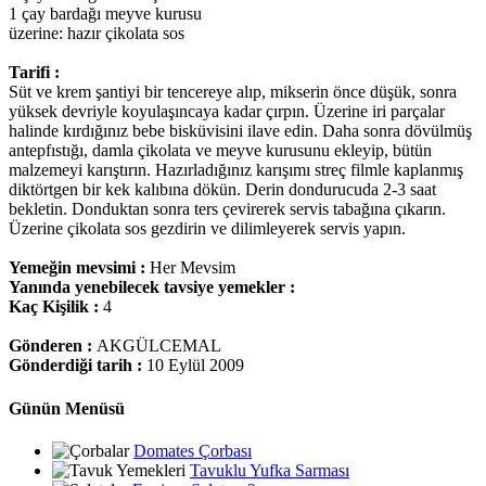
1 çay bardağı meyve kurusu
üzerine: hazır çikolata sos
Tarifi :
Süt ve krem şantiyi bir tencereye alıp, mikserin önce düşük, sonra
yüksek devriyle koyulaşıncaya kadar çırpın. Üzerine iri parçalar
halinde kırdığınız bebe bisküvisini ilave edin. Daha sonra dövülmüş
antepfıstığı, damla çikolata ve meyve kurusunu ekleyip, bütün
malzemeyi karıştırın. Hazırladığınız karışımı streç filmle kaplanmış
diktörtgen bir kek kalıbına dökün. Derin dondurucuda 2-3 saat
bekletin. Donduktan sonra ters çevirerek servis tabağına çıkarın.
Üzerine çikolata sos gezdirin ve dilimleyerek servis yapın.
Yemeğin mevsimi :
Her Mevsim
Yanında yenebilecek tavsiye yemekler :
Kaç Kişilik :
4
Gönderen :
AKGÜLCEMAL
Gönderdiği tarih :
10 Eylül 2009
Günün Menüsü
Domates Çorbası
Tavuklu Yufka Sarması