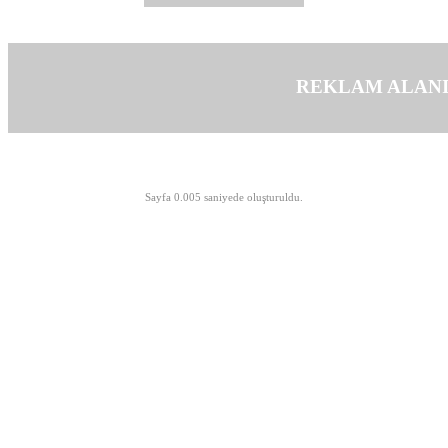
REKLAM ALAN
©opyright 2003-2026 MeLTeM.GeN.Tr
Sayfa 0.005 saniyede oluşturuldu.