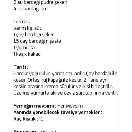
2 su bardağı pudra şekeri
4 su bardağı un
kreması :
yarım kg. süt
1 çay bardağı şeker
1,5 çay bardağı nişasta
1 yumurta
1 kaşık kakao
Tarifi :
Hamur yoğurulur, yarım cm. açılır. Çay bardağı ile
kesilir. Ortası ruj kapağı ile kesilir. 2 Tane ayrı
kesilir, arasına krema sürülür ve ikisi birleştirilir.
Üzerine yumurta akı ve ceviz sürülüp fırına verilir.
Yemeğin mevsimi :
Her Mevsim
Yanında yenebilecek tavsiye yemekler :
Kaç Kişilik :
10
Gönderen :
melaba