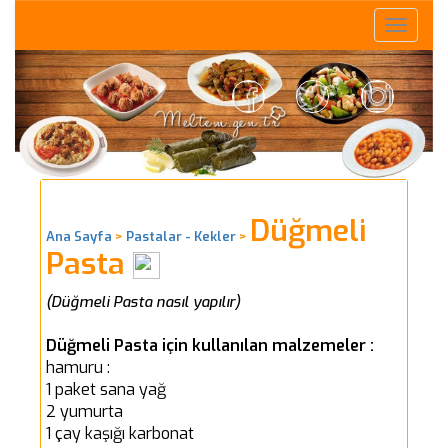
Toggle
naviga
Düğmeli
Ana Sayfa
>
Pastalar - Kekler
>
Pasta
(Düğmeli Pasta nasıl yapılır)
Düğmeli Pasta için kullanılan malzemeler :
hamuru :
1 paket sana yağ
2 yumurta
1 çay kaşığı karbonat