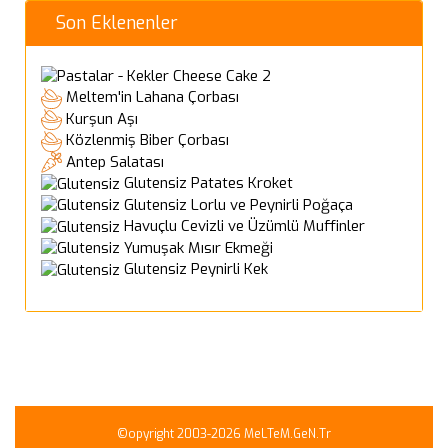
Son Eklenenler
Cheese Cake 2
Meltem'in Lahana Çorbası
Kurşun Aşı
Közlenmiş Biber Çorbası
Antep Salatası
Glutensiz Patates Kroket
Glutensiz Lorlu ve Peynirli Poğaça
Havuçlu Cevizli ve Üzümlü Muffinler
Yumuşak Mısır Ekmeği
Glutensiz Peynirli Kek
©opyright 2003-2026 MeLTeM.GeN.Tr