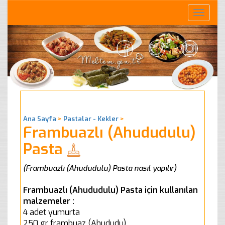
Toggle
naviga
Ana Sayfa
>
Pastalar - Kekler
>
Frambuazlı (Ahududulu)
Pasta
(Frambuazlı (Ahududulu) Pasta nasıl yapılır)
Frambuazlı (Ahududulu) Pasta için kullanılan
malzemeler :
4 adet yumurta
250 gr frambuaz (Ahududu)