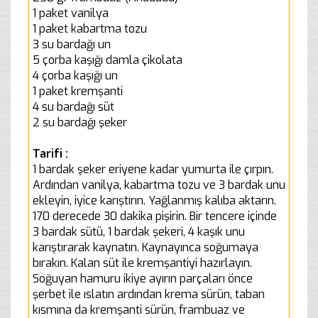
1 paket vanilya
1 paket kabartma tozu
3 su bardağı un
5 çorba kaşığı damla çikolata
4 çorba kaşığı un
1 paket kremşanti
4 su bardağı süt
2 su bardağı şeker
Tarifi :
1 bardak şeker eriyene kadar yumurta ile çırpın.
Ardından vanilya, kabartma tozu ve 3 bardak unu
ekleyin, iyice karıştırın. Yağlanmış kalıba aktarın.
170 derecede 30 dakika pişirin. Bir tencere içinde
3 bardak sütü, 1 bardak şekeri, 4 kaşık unu
karıştırarak kaynatın. Kaynayınca soğumaya
bırakın. Kalan süt ile kremşantiyi hazırlayın.
Soğuyan hamuru ikiye ayırın parçaları önce
şerbet ile ıslatın ardından krema sürün, taban
kısmına da kremşanti sürün, frambuaz ve