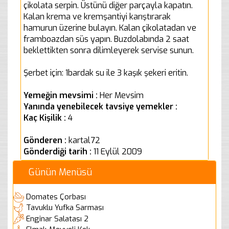
çikolata serpin. Üstünü diğer parçayla kapatın.
Kalan krema ve kremşantiyi karıştırarak
hamurun üzerine bulayın. Kalan çikolatadan ve
framboazdan süs yapın. Buzdolabında 2 saat
beklettikten sonra dilimleyerek servise sunun.
Şerbet için: 1bardak su ile 3 kaşık şekeri eritin.
Yemeğin mevsimi :
Her Mevsim
Yanında yenebilecek tavsiye yemekler :
Kaç Kişilik :
4
Gönderen :
kartal72
Gönderdiği tarih :
11 Eylül 2009
Günün Menüsü
Domates Çorbası
Tavuklu Yufka Sarması
Enginar Salatası 2