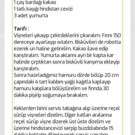
1 çay bardağı kakao
1 tatlı kaşığı hindistan cevizi
3 adet yumurta
Tarifi :
Vişneleri yıkayıp çekirdeklerini çıkaralım. Fırını 150
dereceye ayarlayıp ısıtalım. Bisküvileri de robotta
ezerek un haline getirelim. Kakao ilave edip
karıştıralım. Yumurta aklarını ayrı bir kapta kar
halinde çırptıktan sonra bisküvili karışıma ekleyip
karıştıralım.
Sonra hazırladığımız hamuru dörde bölüp 20 cm
çapındaki 4 tart kalıbını yağlı kağıtla kaplayıp
hamuru kalıplara bölüştürelim ve fırında 30
dakika pişirip soğumaya bırakalım.
Keklerden birini servis tabağına alıp üzerine reçel
sürüp vişneleri dizelim. Diğer katları aralarına
reçel sürüp vişne dizerek üst üste dizelim ve
üzerine hindistancevizi serpip buzdolabında 15
dakika bekletip dilimleyerek servis yapalım.