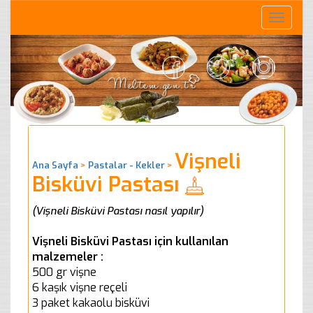
Toggle
naviga
Vişneli
Ana Sayfa
>
Pastalar - Kekler
>
Bisküvi Pastası
(Vişneli Bisküvi Pastası nasıl yapılır)
Vişneli Bisküvi Pastası için kullanılan
malzemeler :
500 gr vişne
6 kaşık vişne reçeli
3 paket kakaolu bisküvi