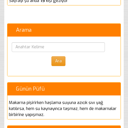
Sayfayı şu anda
15
kişi geziyor
Arama
Günün Püfü
Makarna pişirirken haşlama suyuna azıcık sıvı yağ
katılırsa, hem su kaynayınca taşmaz, hem de makarnalar
birbirine yapışmaz.