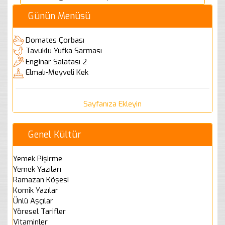
Günün Menüsü
Domates Çorbası
Tavuklu Yufka Sarması
Enginar Salatası 2
Elmalı-Meyveli Kek
Sayfanıza Ekleyin
Genel Kültür
Yemek Pişirme
Yemek Yazıları
Ramazan Köşesi
Komik Yazılar
Ünlü Aşçılar
Yöresel Tarifler
Vitaminler