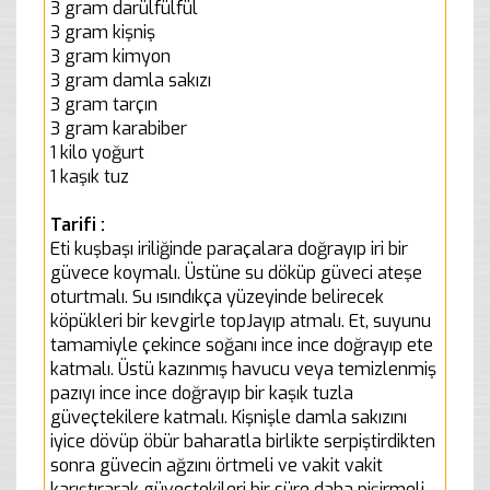
3 gram darülfülfül
3 gram kişniş
3 gram kimyon
3 gram damla sakızı
3 gram tarçın
3 gram karabiber
1 kilo yoğurt
1 kaşık tuz
Tarifi :
Eti kuşbaşı iriliğinde paraçalara doğrayıp iri bir
güvece koymalı. Üstüne su döküp güveci ateşe
oturtmalı. Su ısındıkça yüzeyinde belirecek
köpükleri bir kevgirle topJayıp atmalı. Et, suyunu
tamamiyle çekince soğanı ince ince doğrayıp ete
katmalı. Üstü kazınmış havucu veya temizlenmiş
pazıyı ince ince doğrayıp bir kaşık tuzla
güveçtekilere katmalı. Kişnişle damla sakızını
iyice dövüp öbür baharatla birlikte serpiştirdikten
sonra güvecin ağzını örtmeli ve vakit vakit
karıştırarak güveçtekileri bir süre daha pişirmeli.