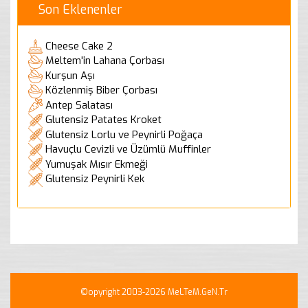
Son Eklenenler
Cheese Cake 2
Meltem'in Lahana Çorbası
Kurşun Aşı
Közlenmiş Biber Çorbası
Antep Salatası
Glutensiz Patates Kroket
Glutensiz Lorlu ve Peynirli Poğaça
Havuçlu Cevizli ve Üzümlü Muffinler
Yumuşak Mısır Ekmeği
Glutensiz Peynirli Kek
©opyright 2003-2026 MeLTeM.GeN.Tr