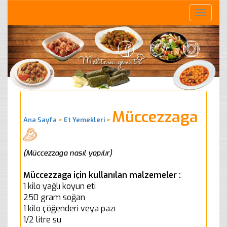
Toggle
naviga
Müccezzaga
Ana Sayfa
>
Et Yemekleri
>
(Müccezzaga nasıl yapılır)
Müccezzaga için kullanılan malzemeler :
1 kilo yağlı koyun eti
250 gram soğan
1 kilo çöğenderi veya pazı
1/2 litre su