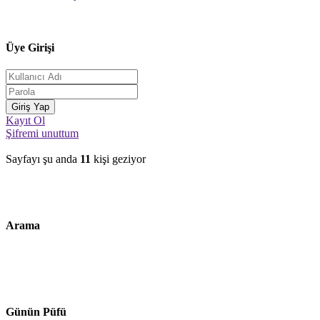
Üye Girişi
Kayıt Ol
Şifremi unuttum
Sayfayı şu anda
11
kişi geziyor
Arama
Günün Püfü