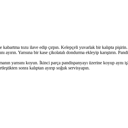
e kabartma tozu ilave edip çırpın. Kelepçeli yuvarlak bir kalıpta pişir
nı ayırın. Yarısına bir kase çikolatalı dondurma ekleyip karıştırın. Pan
emanın yarısını koyun. İkinci parça pandispanyayı üzerine koyup aynı i
rtleştikten sonra kalıptan ayırıp soğuk servisyapın.