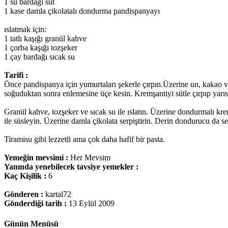
1 su bardağı süt
1 kase damla çikolatalı dondurma pandispanyayı
ıslatmak için:
1 tatlı kaşığı granül kahve
1 çorba kaşığı tozşeker
1 çay bardağı sıcak su
Tarifi :
Önce pandispanya için yumurtaları şekerle çırpın.Üzerine un, kakao v
soğuduktan sonra enlemesine üçe kesin. Kremşantiyi sütle çırpıp yarısı
Granül kahve, tozşeker ve sıcak su ile ıslatın. Üzerine dondurmalı kr
ile süsleyin. Üzerine damla çikolata serpiştirin. Derin dondurucu da se
Tiramisu gibi lezzetli ama çok daha hafif bir pasta.
Yemeğin mevsimi :
Her Mevsim
Yanında yenebilecek tavsiye yemekler :
Kaç Kişilik :
6
Gönderen :
kartal72
Gönderdiği tarih :
13 Eylül 2009
Günün Menüsü