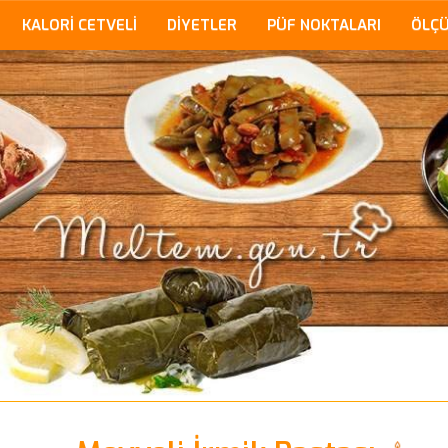
KALORİ CETVELİ
DİYETLER
PÜF NOKTALARI
ÖLÇ