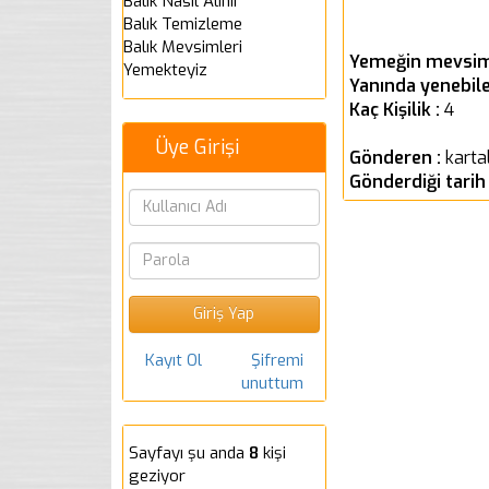
Balık Nasıl Alınır
Balık Temizleme
Balık Mevsimleri
Yemeğin mevsim
Yemekteyiz
Yanında yenebile
Kaç Kişilik :
4
Üye Girişi
Gönderen :
karta
Gönderdiği tarih
Kayıt Ol
Şifremi
unuttum
Sayfayı şu anda
8
kişi
geziyor