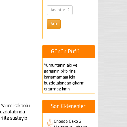
Günün Püfü
Yumurtanın akı ve
sarısının birbirine
karışmaması için
buzdolabından çıkarır
çıkarmaz kırın.
n. Yarım kakaolu
Son Eklenenler
 buzdolabında
i ile süsleyip
Cheese Cake 2