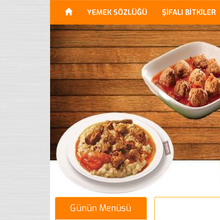
YEMEK SÖZLÜĞÜ
ŞİFALI BİTKİLER
Günün Menüsü