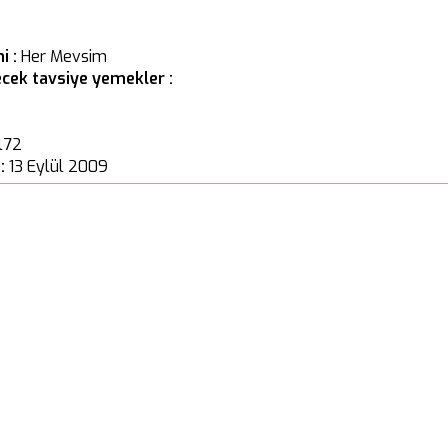
i :
Her Mevsim
cek tavsiye yemekler :
l72
 :
13 Eylül 2009