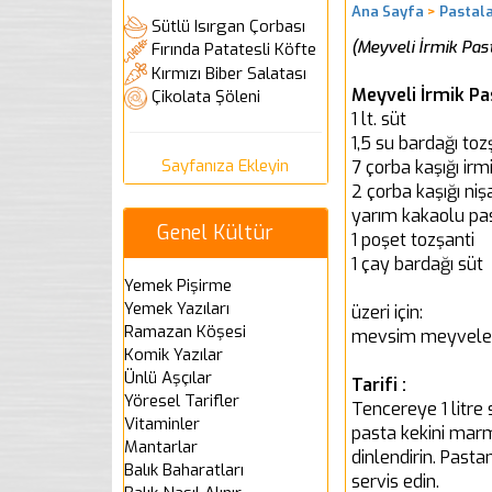
Ana Sayfa
>
Pastala
Sütlü Isırgan Çorbası
(Meyveli İrmik Past
Fırında Patatesli Köfte
Kırmızı Biber Salatası
Meyveli İrmik Pa
Çikolata Şöleni
1 lt. süt
1,5 su bardağı to
Sayfanıza Ekleyin
7 çorba kaşığı irm
2 çorba kaşığı niş
yarım kakaolu pas
Genel Kültür
1 poşet tozşanti
1 çay bardağı süt
Yemek Pişirme
Yemek Yazıları
üzeri için:
Ramazan Köşesi
mevsim meyvele
Komik Yazılar
Ünlü Aşçılar
Tarifi :
Yöresel Tarifler
Tencereye 1 litre s
Vitaminler
pasta kekini marm
Mantarlar
dinlendirin. Past
Balık Baharatları
servis edin.