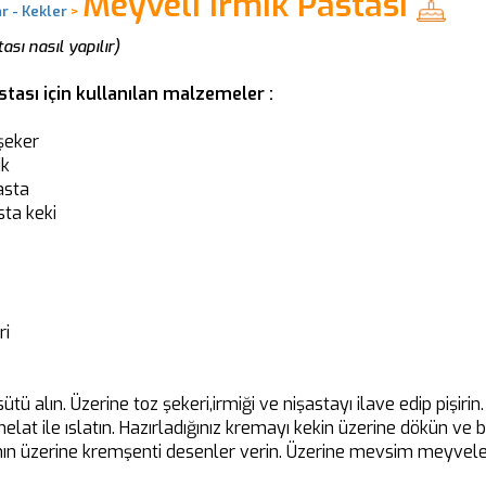
Meyveli İrmik Pastası
r - Kekler
>
ası nasıl yapılır)
stası için kullanılan malzemeler :
zşeker
ik
asta
ta keki
ri
ütü alın. Üzerine toz şekeri,irmiği ve nişastayı ilave edip pişiri
elat ile ıslatın. Hazırladığınız kremayı kekin üzerine dökün ve
anın üzerine kremşenti desenler verin. Üzerine mevsim meyveler