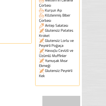
Meltem'in Lahana
Çorbası
Kurşun Aşı
Közlenmiş Biber
Çorbası
Antep Salatası
Glutensiz Patates
Kroket
Glutensiz Lorlu ve
Peynirli Poğaça
Havuçlu Cevizli ve
Üzümlü Muffinler
Yumuşak Mısır
Ekmeği
Glutensiz Peynirli
Kek