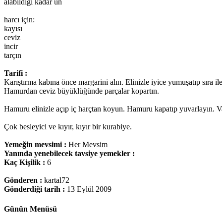
alabildiği kadar un
harcı için:
kayısı
ceviz
incir
tarçın
Tarifi :
Karıştırma kabına önce margarini alın. Elinizle iyice yumuşatıp sıra ile
Hamurdan ceviz büyüklüğünde parçalar kopartın.
Hamuru elinizle açıp iç harçtan koyun. Hamuru kapatıp yuvarlayın. Var
Çok besleyici ve kıyır, kıyır bir kurabiye.
Yemeğin mevsimi :
Her Mevsim
Yanında yenebilecek tavsiye yemekler :
Kaç Kişilik :
6
Gönderen :
kartal72
Gönderdiği tarih :
13 Eylül 2009
Günün Menüsü