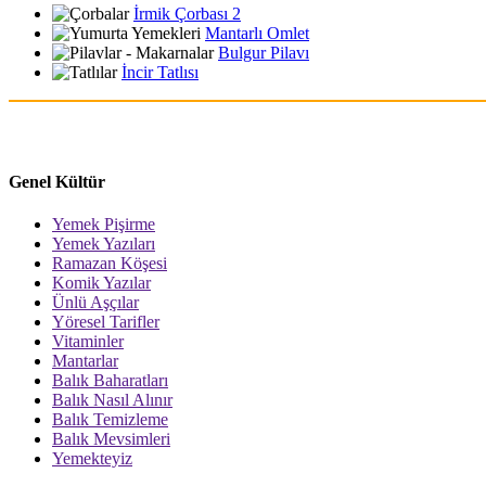
İrmik Çorbası 2
Mantarlı Omlet
Bulgur Pilavı
İncir Tatlısı
Genel Kültür
Yemek Pişirme
Yemek Yazıları
Ramazan Köşesi
Komik Yazılar
Ünlü Aşçılar
Yöresel Tarifler
Vitaminler
Mantarlar
Balık Baharatları
Balık Nasıl Alınır
Balık Temizleme
Balık Mevsimleri
Yemekteyiz