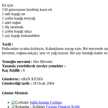
Eti için:
150 grinceuzun kesilmiş kuzu eti
1 tatlı kaşığı un
1 çorba kaşığı tereyağ
1 adet soğan
1 diş sarımsak
1 çorba kaşığı salça
1 çay kaşığı tuzkarabiber
Tarifi :
Patlıcanları ocakta közleyin. Kabuklarını soyup ezin. Bir tencerede un
kavurun, soğanı,salçayı, unu ve yağı koyun. Bir çay bardağı kadar sıca
Yemeğin mevsimi :
Her Mevsim
Yanında yenebilecek tavsiye yemekler :
Kaç Kişilik :
6
Gönderen :
eReN KESDi
Gönderdiği tarih :
18 Ocak 2004
Günün Menüsü
Sütlü Isırgan Çorbası
Fırında Patatesli Köfte