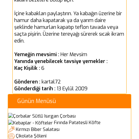
İçine kabakları paylaştırın. Ya kabağın üzerine bir
hamur daha kapatarak ya da yarım daire
şeklinde hamurları kapatıp teflon tavada veya
saçta pişirin. Üzerine tereyağı sürerek sıcak ikram
edin.
Yemeğin mevsimi :
Her Mevsim
Yanında yenebilecek tavsiye yemekler :
Kaç Kişilik :
6
Gönderen :
kartal72
Gönderdiği tarih :
13 Eylül 2009
Günün Menüsü
Sütlü Isırgan Çorbası
Fırında Patatesli Köfte
Kırmızı Biber Salatası
Çikolata Şöleni