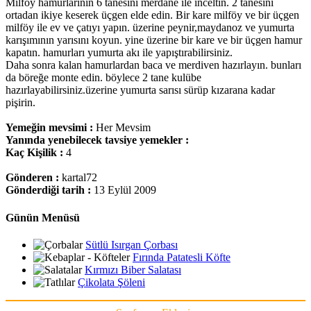
Milföy hamurlarının 6 tanesini merdane ile inceltin. 2 tanesini
ortadan ikiye keserek üçgen elde edin. Bir kare milföy ve bir üçgen
milföy ile ev ve çatıyı yapın. üzerine peynir,maydanoz ve yumurta
karışımının yarısını koyun. yine üzerine bir kare ve bir üçgen hamur
kapatın. hamurları yumurta akı ile yapıştırabilirsiniz.
Daha sonra kalan hamurlardan baca ve merdiven hazırlayın. bunları
da böreğe monte edin. böylece 2 tane kulübe
hazırlayabilirsiniz.üzerine yumurta sarısı sürüp kızarana kadar
pişirin.
Yemeğin mevsimi :
Her Mevsim
Yanında yenebilecek tavsiye yemekler :
Kaç Kişilik :
4
Gönderen :
kartal72
Gönderdiği tarih :
13 Eylül 2009
Günün Menüsü
Sütlü Isırgan Çorbası
Fırında Patatesli Köfte
Kırmızı Biber Salatası
Çikolata Şöleni