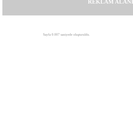
REKLAM ALAN
©opyright 2003-2026 MeLTeM.GeN.Tr
Sayfa 0.007 saniyede oluşturuldu.