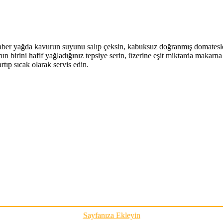
er yağda kavurun suyunu salıp çeksin, kabuksuz doğranmış domatesleri 
ın birini hafif yağladığınız tepsiye serin, üzerine eşit miktarda makarn
tıp sıcak olarak servis edin.
Sayfanıza Ekleyin