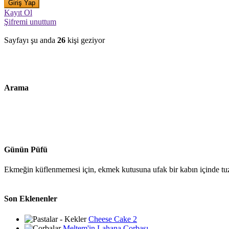
Kayıt Ol
Şifremi unuttum
Sayfayı şu anda
26
kişi geziyor
Arama
Günün Püfü
Ekmeğin küflenmemesi için, ekmek kutusuna ufak bir kabın içinde tuz 
Son Eklenenler
Cheese Cake 2
Meltem'in Lahana Çorbası