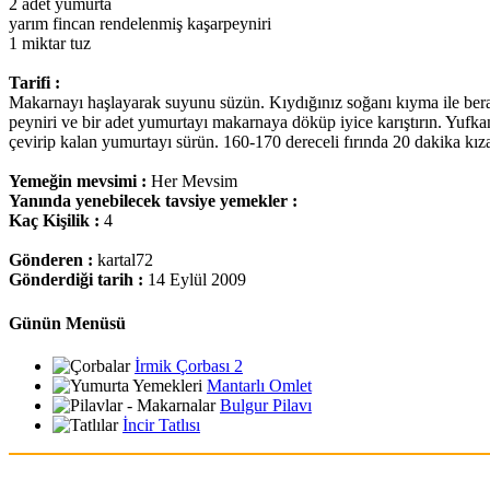
2 adet yumurta
yarım fincan rendelenmiş kaşarpeyniri
1 miktar tuz
Tarifi :
Makarnayı haşlayarak suyunu süzün. Kıydığınız soğanı kıyma ile berab
peyniri ve bir adet yumurtayı makarnaya döküp iyice karıştırın. Yufkan
çevirip kalan yumurtayı sürün. 160-170 dereceli fırında 20 dakika kızar
Yemeğin mevsimi :
Her Mevsim
Yanında yenebilecek tavsiye yemekler :
Kaç Kişilik :
4
Gönderen :
kartal72
Gönderdiği tarih :
14 Eylül 2009
Günün Menüsü
İrmik Çorbası 2
Mantarlı Omlet
Bulgur Pilavı
İncir Tatlısı