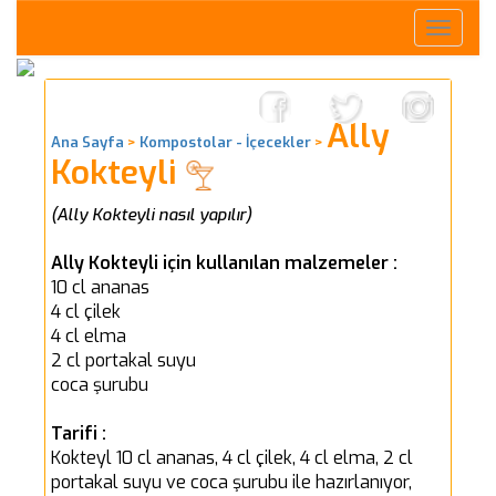
Toggle
naviga
Ally
Ana Sayfa
>
Kompostolar - İçecekler
>
Kokteyli
(Ally Kokteyli nasıl yapılır)
Ally Kokteyli için kullanılan malzemeler :
10 cl ananas
4 cl çilek
4 cl elma
2 cl portakal suyu
coca şurubu
Tarifi :
Kokteyl 10 cl ananas, 4 cl çilek, 4 cl elma, 2 cl
portakal suyu ve coca şurubu ile hazırlanıyor,