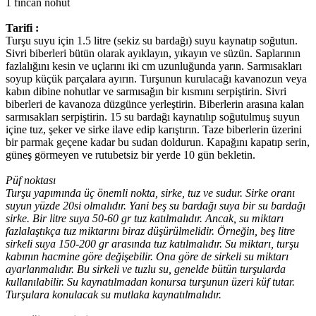
1 fincan nohut
Tarifi :
Turşu suyu için 1.5 litre (sekiz su bardağı) suyu kaynatıp soğutun.
Sivri biberleri bütün olarak ayıklayın, yıkayın ve süzün. Saplarının
fazlalığını kesin ve uçlarını iki cm uzunluğunda yarın. Sarmısakları
soyup küçük parçalara ayırın. Turşunun kurulacağı kavanozun veya
kabın dibine nohutlar ve sarmısağın bir kısmını serpiştirin. Sivri
biberleri de kavanoza düzgünce yerleştirin. Biberlerin arasına kalan
sarmısakları serpiştirin. 15 su bardağı kaynatılıp soğutulmuş suyun
içine tuz, şeker ve sirke ilave edip karıştırın. Taze biberlerin üzerini
bir parmak geçene kadar bu sudan doldurun. Kapağını kapatıp serin,
güneş görmeyen ve rutubetsiz bir yerde 10 gün bekletin.
Püf noktası
Turşu yapımında üç önemli nokta, sirke, tuz ve sudur. Sirke oranı
suyun yüzde 20si olmalıdır. Yani beş su bardağı suya bir su bardağı
sirke. Bir litre suya 50-60 gr tuz katılmalıdır. Ancak, su miktarı
fazlalaştıkça tuz miktarını biraz düşürülmelidir. Örneğin, beş litre
sirkeli suya 150-200 gr arasında tuz katılmalıdır. Su miktarı, turşu
kabının hacmine göre değişebilir. Ona göre de sirkeli su miktarı
ayarlanmalıdır. Bu sirkeli ve tuzlu su, genelde bütün turşularda
kullanılabilir. Su kaynatılmadan konursa turşunun üzeri küf tutar.
Turşulara konulacak su mutlaka kaynatılmalıdır.