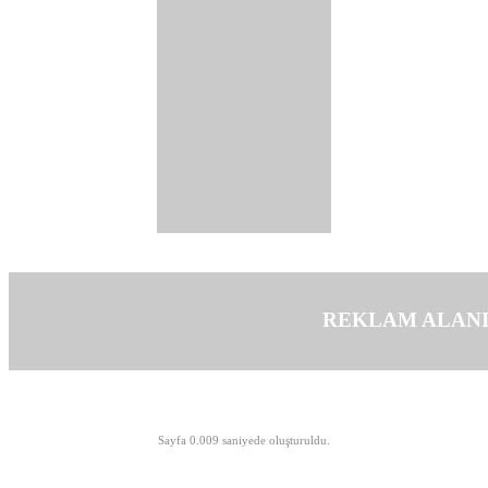
REKLAM ALAN
©opyright 2003-2026 MeLTeM.GeN.Tr
Sayfa 0.009 saniyede oluşturuldu.