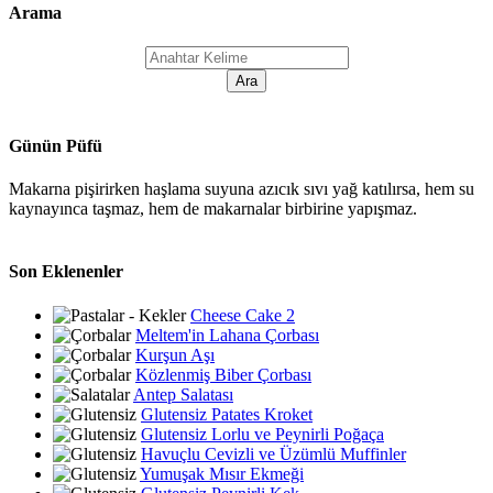
Arama
Günün Püfü
Makarna pişirirken haşlama suyuna azıcık sıvı yağ katılırsa, hem su
kaynayınca taşmaz, hem de makarnalar birbirine yapışmaz.
Son Eklenenler
Cheese Cake 2
Meltem'in Lahana Çorbası
Kurşun Aşı
Közlenmiş Biber Çorbası
Antep Salatası
Glutensiz Patates Kroket
Glutensiz Lorlu ve Peynirli Poğaça
Havuçlu Cevizli ve Üzümlü Muffinler
Yumuşak Mısır Ekmeği