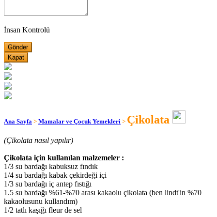
İnsan Kontrolü
Kapat
Çikolata
Ana Sayfa
>
Mamalar ve Çocuk Yemekleri
>
(Çikolata nasıl yapılır)
Çikolata için kullanılan malzemeler :
1/3 su bardağı kabuksuz fındık
1/4 su bardağı kabak çekirdeği içi
1/3 su bardağı iç antep fıstığı
1.5 su bardağı %61-%70 arası kakaolu çikolata (ben lindt'in %70
kakaolusunu kullandım)
1/2 tatlı kaşığı fleur de sel