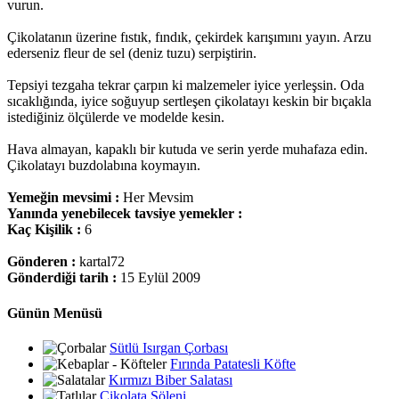
vurun.
Çikolatanın üzerine fıstık, fındık, çekirdek karışımını yayın. Arzu
ederseniz fleur de sel (deniz tuzu) serpiştirin.
Tepsiyi tezgaha tekrar çarpın ki malzemeler iyice yerleşsin. Oda
sıcaklığında, iyice soğuyup sertleşen çikolatayı keskin bir bıçakla
istediğiniz ölçülerde ve modelde kesin.
Hava almayan, kapaklı bir kutuda ve serin yerde muhafaza edin.
Çikolatayı buzdolabına koymayın.
Yemeğin mevsimi :
Her Mevsim
Yanında yenebilecek tavsiye yemekler :
Kaç Kişilik :
6
Gönderen :
kartal72
Gönderdiği tarih :
15 Eylül 2009
Günün Menüsü
Sütlü Isırgan Çorbası
Fırında Patatesli Köfte
Kırmızı Biber Salatası
Çikolata Şöleni