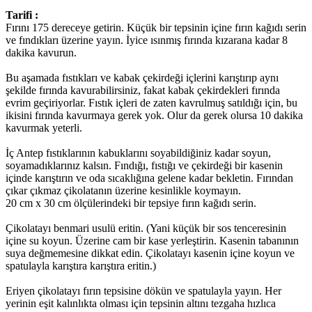
Tarifi :
Fırını 175 dereceye getirin. Küçük bir tepsinin içine fırın kağıdı serin
ve fındıkları üzerine yayın. İyice ısınmış fırında kızarana kadar 8
dakika kavurun.
Bu aşamada fıstıkları ve kabak çekirdeği içlerini karıştırıp aynı
şekilde fırında kavurabilirsiniz, fakat kabak çekirdekleri fırında
evrim geçiriyorlar. Fıstık içleri de zaten kavrulmuş satıldığı için, bu
ikisini fırında kavurmaya gerek yok. Olur da gerek olursa 10 dakika
kavurmak yeterli.
İç Antep fıstıklarının kabuklarını soyabildiğiniz kadar soyun,
soyamadıklarınız kalsın. Fındığı, fıstığı ve çekirdeği bir kasenin
içinde karıştırın ve oda sıcaklığına gelene kadar bekletin. Fırından
çıkar çıkmaz çikolatanın üzerine kesinlikle koymayın.
20 cm x 30 cm ölçülerindeki bir tepsiye fırın kağıdı serin.
Çikolatayı benmari usulü eritin. (Yani küçük bir sos tenceresinin
içine su koyun. Üzerine cam bir kase yerleştirin. Kasenin tabanının
suya değmemesine dikkat edin. Çikolatayı kasenin içine koyun ve
spatulayla karıştıra karıştıra eritin.)
Eriyen çikolatayı fırın tepsisine dökün ve spatulayla yayın. Her
yerinin eşit kalınlıkta olması için tepsinin altını tezgaha hızlıca