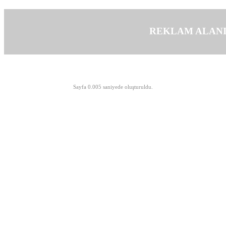
REKLAM ALAN
©opyright 2003-2026 MeLTeM.GeN.Tr
Sayfa 0.005 saniyede oluşturuldu.