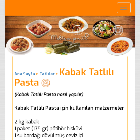
Toggle
naviga
Kabak Tatlılı
Ana Sayfa
>
Tatlılar
>
Pasta
(Kabak Tatlılı Pasta nasıl yapılır)
Kabak Tatlılı Pasta için kullanılan malzemeler
:
2 kg kabak
1 paket (175 gr) pötibör bisküvi
1 su bardağı dövülmüş ceviz içi