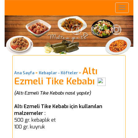
Toggle
naviga
Altı
Ana Sayfa
>
Kebaplar - Köfteler
>
Ezmeli Tike Kebabı
(Altı Ezmeli Tike Kebabı nasıl yapılır)
Altı Ezmeli Tike Kebabı için kullanılan
malzemeler :
500 gr. kebaplık et
100 gr. kuyruk