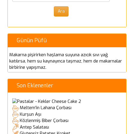
Günün Püfü
Makarna pişirirken haşlama suyuna azıcık sıvı yağ
katılırsa, hem su kaynayınca taşmaz, hem de makarnalar
birbirine yapışmaz.
Son Eklenenler
Cheese Cake 2
Meltem'in Lahana Çorbası
Kurşun Aşı
Közlenmiş Biber Çorbası
Antep Salatası
Glutensiz Patates Kroket