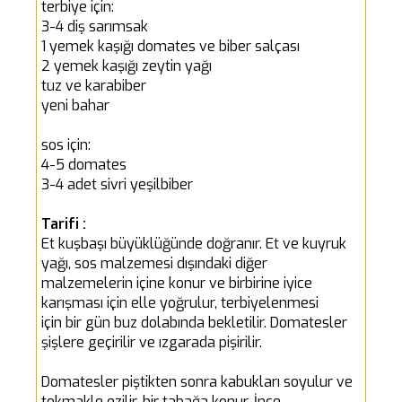
terbiye için:
3-4 diş sarımsak
1 yemek kaşığı domates ve biber salçası
2 yemek kaşığı zeytin yağı
tuz ve karabiber
yeni bahar
sos için:
4-5 domates
3-4 adet sivri yeşilbiber
Tarifi :
Et kuşbaşı büyüklüğünde doğranır. Et ve kuyruk
yağı, sos malzemesi dışındaki diğer
malzemelerin içine konur ve birbirine iyice
karışması için elle yoğrulur, terbiyelenmesi
için bir gün buz dolabında bekletilir. Domatesler
şişlere geçirilir ve ızgarada pişirilir.
Domatesler piştikten sonra kabukları soyulur ve
tokmakle ezilir, bir tabağa konur. İnce