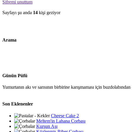
Şifremi unuttum
Sayfayı şu anda
14
kişi geziyor
Arama
Günün Püfü
Yumurtanın akı ve sarısının birbirine karışmaması için buzdolabından ç
Son Eklenenler
Cheese Cake 2
Meltem'in Lahana Çorbası
Kurşun Aşı
Közlenmiş Biber Çorbası