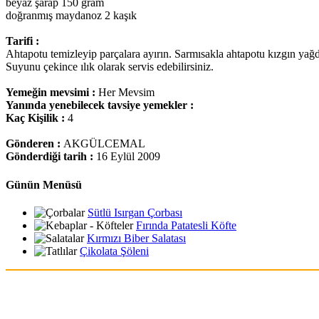
beyaz şarap 150 gram
doğranmış maydanoz 2 kaşık
Tarifi :
Ahtapotu temizleyip parçalara ayırın. Sarmısakla ahtapotu kızgın yağda
Suyunu çekince ılık olarak servis edebilirsiniz.
Yemeğin mevsimi :
Her Mevsim
Yanında yenebilecek tavsiye yemekler :
Kaç Kişilik :
4
Gönderen :
AKGÜLCEMAL
Gönderdiği tarih :
16 Eylül 2009
Günün Menüsü
Sütlü Isırgan Çorbası
Fırında Patatesli Köfte
Kırmızı Biber Salatası
Çikolata Şöleni