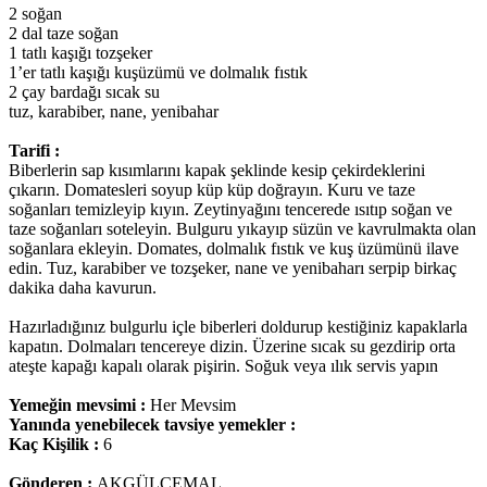
2 soğan
2 dal taze soğan
1 tatlı kaşığı tozşeker
1’er tatlı kaşığı kuşüzümü ve dolmalık fıstık
2 çay bardağı sıcak su
tuz, karabiber, nane, yenibahar
Tarifi :
Biberlerin sap kısımlarını kapak şeklinde kesip çekirdeklerini
çıkarın. Domatesleri soyup küp küp doğrayın. Kuru ve taze
soğanları temizleyip kıyın. Zeytinyağını tencerede ısıtıp soğan ve
taze soğanları soteleyin. Bulguru yıkayıp süzün ve kavrulmakta olan
soğanlara ekleyin. Domates, dolmalık fıstık ve kuş üzümünü ilave
edin. Tuz, karabiber ve tozşeker, nane ve yenibaharı serpip birkaç
dakika daha kavurun.
Hazırladığınız bulgurlu içle biberleri doldurup kestiğiniz kapaklarla
kapatın. Dolmaları tencereye dizin. Üzerine sıcak su gezdirip orta
ateşte kapağı kapalı olarak pişirin. Soğuk veya ılık servis yapın
Yemeğin mevsimi :
Her Mevsim
Yanında yenebilecek tavsiye yemekler :
Kaç Kişilik :
6
Gönderen :
AKGÜLCEMAL