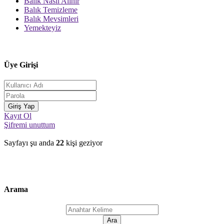
Balık Nasıl Alınır
Balık Temizleme
Balık Mevsimleri
Yemekteyiz
Üye Girişi
Kayıt Ol
Şifremi unuttum
Sayfayı şu anda
22
kişi geziyor
Arama