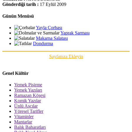
Gönderdiği tarih :
17 Eylül 2009
Günün Menüsü
Yayla Çorbası
Yaprak Sarması
Makarna Salatası
Dondurma
Sayfanıza Ekleyin
Genel Kültür
Yemek Pişirme
Yemek Yazıları
Ramazan Köşesi
Komik Yazılar
Ünlü Aşçılar
Yöresel Tarifler
Vitaminler
Mantarlar
Balık Baharatları