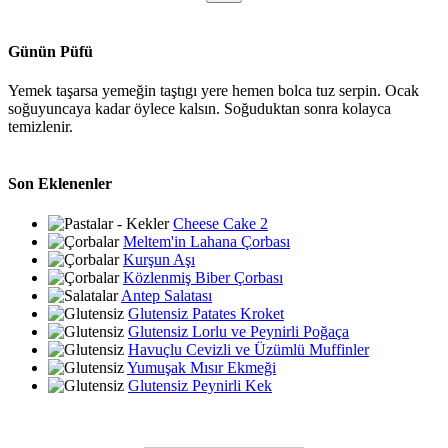
Günün Püfü
Yemek taşarsa yemeğin taştıgı yere hemen bolca tuz serpin. Ocak
soğuyuncaya kadar öylece kalsın. Soğuduktan sonra kolayca
temizlenir.
Son Eklenenler
Cheese Cake 2
Meltem'in Lahana Çorbası
Kurşun Aşı
Közlenmiş Biber Çorbası
Antep Salatası
Glutensiz Patates Kroket
Glutensiz Lorlu ve Peynirli Poğaça
Havuçlu Cevizli ve Üzümlü Muffinler
Yumuşak Mısır Ekmeği
Glutensiz Peynirli Kek