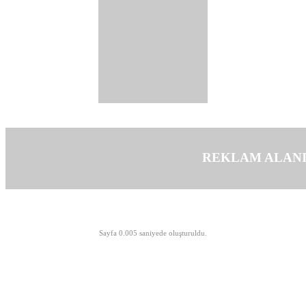
REKLAM ALAN
©opyright 2003-2026 MeLTeM.GeN.Tr
Sayfa 0.005 saniyede oluşturuldu.