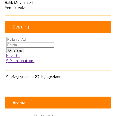
Balık Mevsimleri
Yemekteyiz
Üye Girişi
Kayıt Ol
Şifremi unuttum
Sayfayı şu anda
22
kişi geziyor
Arama