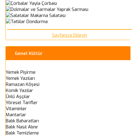
Yayla Çorbası
Yaprak Sarması
Makarna Salatası
Dondurma
Sayfanıza Ekleyin
Genel Kültür
Yemek Pişirme
Yemek Yazıları
Ramazan Köşesi
Komik Yazılar
Ünlü Aşçılar
Yöresel Tarifler
Vitaminler
Mantarlar
Balık Baharatları
Balık Nasıl Alınır
Balık Temizleme