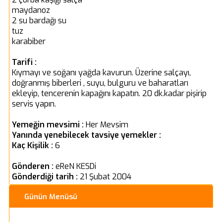
maydanoz
2 su bardağı su
tuz
karabiber
Tarifi :
Kıymayı ve soğanı yağda kavurun. Üzerine salçayı,
doğranmış biberleri , suyu, bulguru ve baharatları
ekleyip, tencerenin kapağını kapatın. 20 dk.kadar pişirip
servis yapın.
Yemeğin mevsimi :
Her Mevsim
Yanında yenebilecek tavsiye yemekler :
Kaç Kişilik :
6
Gönderen :
eReN KESDi
Gönderdiği tarih :
21 Şubat 2004
Günün Menüsü