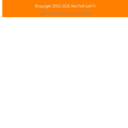
©opyright 2003-2026 MeLTeM.GeN.Tr
Sayfa 0.005 saniyede oluşturuldu.