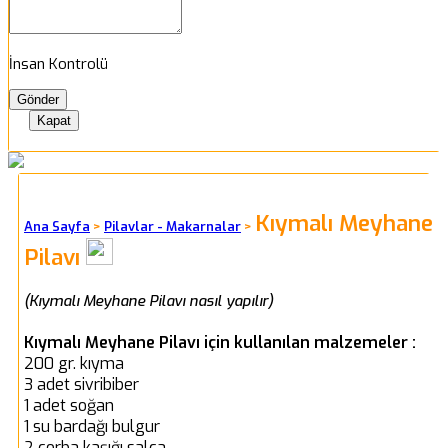
İnsan Kontrolü
Kapat
Kıymalı Meyhane
Ana Sayfa
>
Pilavlar - Makarnalar
>
Pilavı
(Kıymalı Meyhane Pilavı nasıl yapılır)
Kıymalı Meyhane Pilavı için kullanılan malzemeler :
200 gr. kıyma
3 adet sivribiber
1 adet soğan
1 su bardağı bulgur
2 çorba kaşığı salça