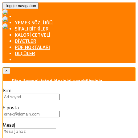
Toggle navigation
YEMEK SÖZLÜĞÜ
ŞİFALI BİTKİLER
KALORİ CETVELİ
DİYETLER
PÜF NOKTALARI
ÖLÇÜLER
×
Bize iletmek istediklerinizi yazabilirsiniz.
İsim
E-posta
Mesaj