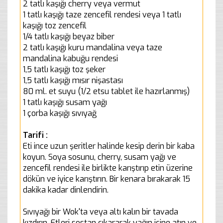
2 tatlı kaşığı cherry veya vermut
1 tatlı kaşığı taze zencefil rendesi veya 1 tatlı
kaşığı toz zencefil
1/4 tatlı kaşığı beyaz biber
2 tatlı kaşığı kuru mandalina veya taze
mandalina kabuğu rendesi
1,5 tatlı kaşığı toz şeker
1,5 tatlı kaşığı mısır nişastası
80 ml. et suyu (1/2 etsu tablet ile hazırlanmış)
1 tatlı kaşığı susam yağı
1 çorba kaşığı sıvıyağ
Tarifi :
Eti ince uzun şeritler halinde kesip derin bir kaba
koyun. Soya sosunu, cherry, susam yağı ve
zencefil rendesi ile birlikte karıştırıp etin üzerine
dökün ve iyice karıştırın. Bir kenara bırakarak 15
dakika kadar dinlendirin.
Sıvıyağı bir Wok'ta veya altı kalın bir tavada
kızdırın. Etleri sostan çıkararak yağın içine atın ve