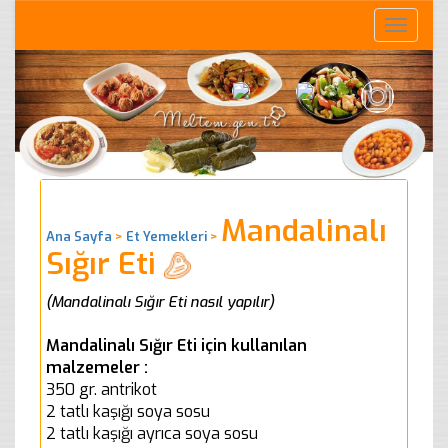
Toggle
naviga
Mandalinalı
Ana Sayfa
>
Et Yemekleri
>
Sığır Eti
(Mandalinalı Sığır Eti nasıl yapılır)
Mandalinalı Sığır Eti için kullanılan
malzemeler :
350 gr. antrikot
2 tatlı kaşığı soya sosu
2 tatlı kaşığı ayrıca soya sosu