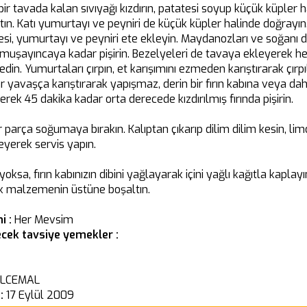
ı bir tavada kalan sıvıyağı kızdırın, patatesi soyup küçük küpler
rtın. Katı yumurtayı ve peyniri de küçük küpler halinde doğrayı
tesi, yumurtayı ve peyniri ete ekleyin. Maydanozları ve soğanı 
umuşayıncaya kadar pişirin. Bezelyeleri de tavaya ekleyerek heps
 edin. Yumurtaları çırpın, et karışımını ezmeden karıştırarak çır
r yavaşça karıştırarak yapışmaz, derin bir fırın kabına veya da
erek 45 dakika kadar orta derecede kızdırılmış fırında pişirin.
ir parça soğumaya bırakın. Kalıptan çıkarıp dilim dilim kesin, li
yerek servis yapın.
oksa, fırın kabınızın dibini yağlayarak içini yağlı kağıtla kaplayı
k malzemenin üstüne boşaltın.
i :
Her Mevsim
cek tavsiye yemekler :
LCEMAL
 :
17 Eylül 2009