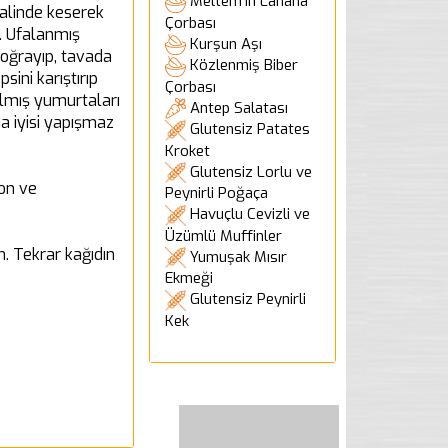
Meltem'in Lahana
 halinde keserek
Çorbası
n. Ufalanmış
Kurşun Aşı
doğrayıp, tavada
Közlenmiş Biber
ini karıştırıp
Çorbası
pılmış yumurtaları
Antep Salatası
ha iyisi yapışmaz
Glutensiz Patates
Kroket
Glutensiz Lorlu ve
mon ve
Peynirli Poğaça
Havuçlu Cevizli ve
Üzümlü Muffinler
n. Tekrar kağıdın
Yumuşak Mısır
Ekmeği
Glutensiz Peynirli
Kek