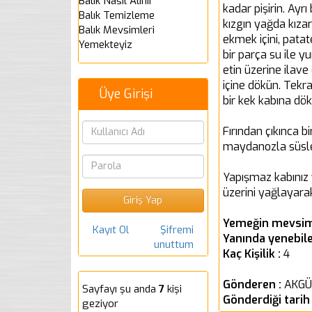
Balık Nasıl Alınır
kadar pişirin. Ayr
Balık Temizleme
kızgın yağda kıza
Balık Mevsimleri
ekmek içini, pata
Yemekteyiz
bir parça su ile y
etin üzerine ilave
içine dökün. Tekra
Üye Girişi
bir kek kabına dök
Fırından çıkınca b
maydanozla süsle
Yapışmaz kabınız y
üzerini yağlayara
Yemeğin mevsim
Kayıt Ol
Şifremi
Yanında yenebile
unuttum
Kaç Kişilik :
4
Gönderen :
AKGÜ
Sayfayı şu anda
7
kişi
Gönderdiği tarih
geziyor