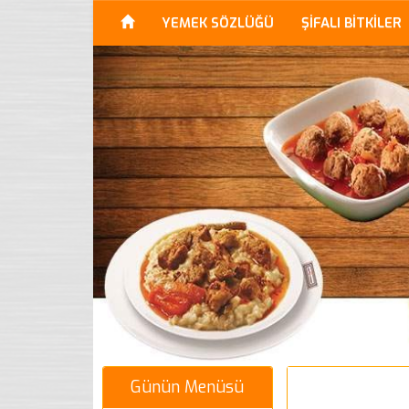
YEMEK SÖZLÜĞÜ
ŞİFALI BİTKİLER
Günün Menüsü