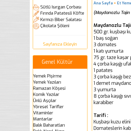
Ana Sayfa
>
Et Yeme
Sütlü Isırgan Çorbası
(Maydanozlu Tajin n
Fırında Patatesli Köfte
Kırmızı Biber Salatası
Maydanozlu Tajin
Çikolata Şöleni
500 gr. kuşbaşı ku
1 baş soğan
Sayfanıza Ekleyin
3 domates
1 katı yumurta
75 gr. taze kaşar 
Genel Kültür
4 çorba kaşığı uf
1 patates
Yemek Pişirme
3 çorba kaşığı be
Yemek Yazıları
1 demet maydan
Ramazan Köşesi
3 yumurta
Komik Yazılar
8 çorba kaşığı sıv
Ünlü Aşçılar
karabiber
Yöresel Tarifler
Vitaminler
Tarifi :
Mantarlar
Kuşbaşı kuzu elini
Balık Baharatları
Domateslerin kabuk