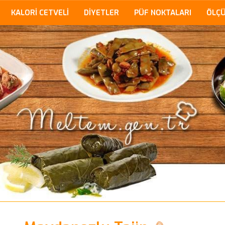
KALORİ CETVELİ
DİYETLER
PÜF NOKTALARI
ÖLÇ