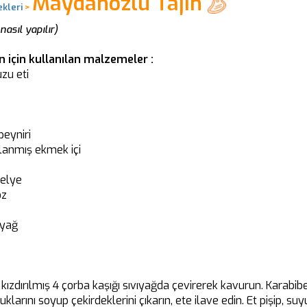
Maydanozlu Tajin
kleri
>
asıl yapılır)
 için kullanılan malzemeler :
zu eti
peyniri
alanmış ekmek içi
zelye
oz
ıyağ
 kızdırılmış 4 çorba kaşığı sıvıyağda çevirerek kavurun. Karabibe
larını soyup çekirdeklerini çıkarın, ete ilave edin. Et pişip, s