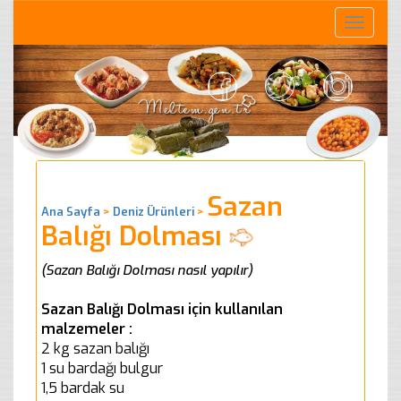
Toggle
naviga
Sazan
Ana Sayfa
>
Deniz Ürünleri
>
Balığı Dolması
(Sazan Balığı Dolması nasıl yapılır)
Sazan Balığı Dolması için kullanılan
malzemeler :
2 kg sazan balığı
1 su bardağı bulgur
1,5 bardak su