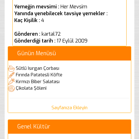
Yemeğin mevsimi :
Her Mevsim
Yanında yenebilecek tavsiye yemekler :
Kaç Kişilik :
4
Gönderen :
kartal72
Gönderdiği tarih :
17 Eylül 2009
Günün Menüsü
Sütlü Isırgan Çorbası
Fırında Patatesli Köfte
Kırmızı Biber Salatası
Çikolata Şöleni
Sayfanıza Ekleyin
Genel Kültür