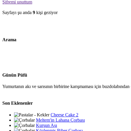
Şifremi unuttum
Sayfayı şu anda
9
kişi geziyor
Arama
Günün Püfü
Yumurtanın akı ve sarısının birbirine karışmaması için buzdolabından ç
Son Eklenenler
Cheese Cake 2
Meltem'in Lahana Çorbası
Kurşun Aşı
Közlenmiş Biber Çorbası