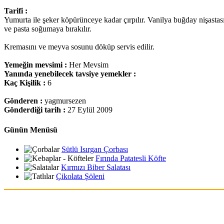
Tarifi :
Yumurta ile şeker köpürünceye kadar çırpılır. Vanilya buğday nişastası
ve pasta soğumaya bırakılır.
Kremasını ve meyva sosunu döküp servis edilir.
Yemeğin mevsimi :
Her Mevsim
Yanında yenebilecek tavsiye yemekler :
Kaç Kişilik :
6
Gönderen :
yagmursezen
Gönderdiği tarih :
27 Eylül 2009
Günün Menüsü
Sütlü Isırgan Çorbası
Fırında Patatesli Köfte
Kırmızı Biber Salatası
Çikolata Şöleni