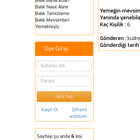
Balık Baharatları
Balık Nasıl Alınır
Yemeğin mevsim
Balık Temizleme
Yanında yenebile
Balık Mevsimleri
Kaç Kişilik :
6
Yemekteyiz
Gönderen :
kudre
Gönderdiği tarih
Üye Girişi
Kayıt Ol
Şifremi
unuttum
Sayfayı şu anda
6
kişi