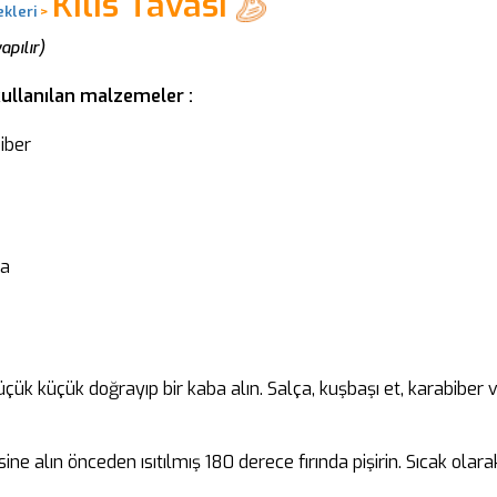
Kilis Tavası
kleri
>
apılır)
 kullanılan malzemeler :
iber
ça
çük küçük doğrayıp bir kaba alın. Salça, kuşbaşı et, karabiber 
isine alın önceden ısıtılmış 180 derece fırında pişirin. Sıcak olara