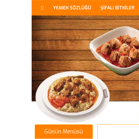
YEMEK SÖZLÜĞÜ
ŞİFALI BİTKİLER
Günün Menüsü