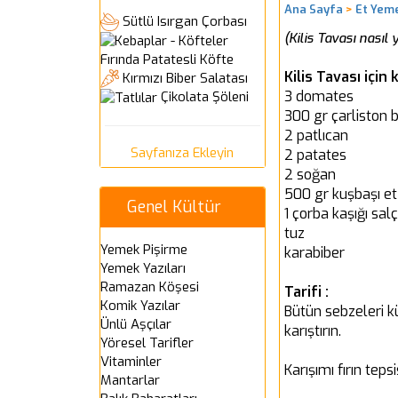
Ana Sayfa
>
Et Yeme
Sütlü Isırgan Çorbası
(Kilis Tavası nasıl y
Fırında Patatesli Köfte
Kilis Tavası için
Kırmızı Biber Salatası
3 domates
Çikolata Şöleni
300 gr çarliston b
2 patlıcan
Sayfanıza Ekleyin
2 patates
2 soğan
500 gr kuşbaşı et
Genel Kültür
1 çorba kaşığı sal
tuz
Yemek Pişirme
karabiber
Yemek Yazıları
Ramazan Köşesi
Tarifi :
Komik Yazılar
Bütün sebzeleri kü
Ünlü Aşçılar
karıştırın.
Yöresel Tarifler
Vitaminler
Karışımı fırın teps
Mantarlar