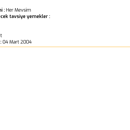
i :
Her Mevsim
cek tavsiye yemekler :
t
 :
04 Mart 2004