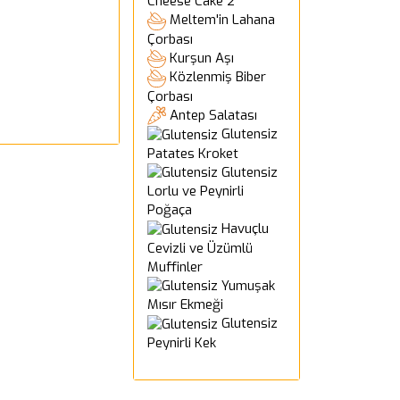
Cheese Cake 2
Meltem'in Lahana
Çorbası
Kurşun Aşı
Közlenmiş Biber
Çorbası
Antep Salatası
Glutensiz
Patates Kroket
Glutensiz
Lorlu ve Peynirli
Poğaça
Havuçlu
Cevizli ve Üzümlü
Muffinler
Yumuşak
Mısır Ekmeği
Glutensiz
Peynirli Kek