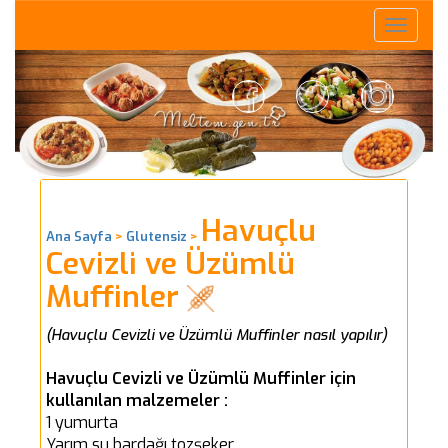
Toggle
naviga
Havuçlu
Ana Sayfa
>
Glutensiz
>
Cevizli ve Üzümlü
Muffinler
(Havuçlu Cevizli ve Üzümlü Muffinler nasıl yapılır)
Havuçlu Cevizli ve Üzümlü Muffinler için
kullanılan malzemeler :
1 yumurta
Yarım su bardağı tozşeker