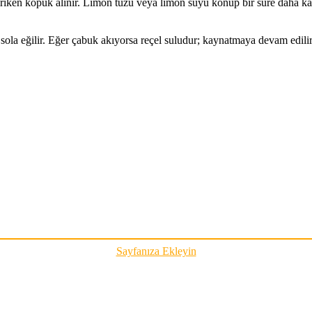
 biriken köpük alınır. Limon tuzu veya limon suyu konup bir süre daha kayna
sola eğilir. Eğer çabuk akıyorsa reçel suludur; kaynatmaya devam edilir
Sayfanıza Ekleyin