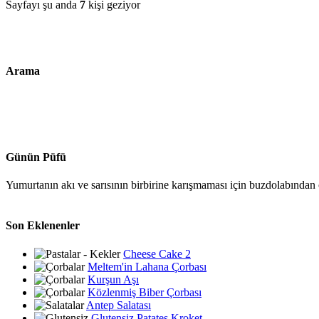
Sayfayı şu anda
7
kişi geziyor
Arama
Günün Püfü
Yumurtanın akı ve sarısının birbirine karışmaması için buzdolabından ç
Son Eklenenler
Cheese Cake 2
Meltem'in Lahana Çorbası
Kurşun Aşı
Közlenmiş Biber Çorbası
Antep Salatası
Glutensiz Patates Kroket