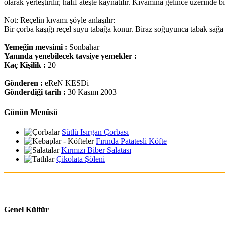
olarak yerleştirilir, hafif ateşte kaynatılır. Kıvamına gelince üzerinde
Not: Reçelin kıvamı şöyle anlaşılır:
Bir çorba kaşığı reçel suyu tabağa konur. Biraz soğuyunca tabak sağa 
Yemeğin mevsimi :
Sonbahar
Yanında yenebilecek tavsiye yemekler :
Kaç Kişilik :
20
Gönderen :
eReN KESDi
Gönderdiği tarih :
30 Kasım 2003
Günün Menüsü
Sütlü Isırgan Çorbası
Fırında Patatesli Köfte
Kırmızı Biber Salatası
Çikolata Şöleni
Genel Kültür