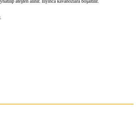
tılıp ateşten alınır. Ilıyınca kavanozlara boşaltılır.
.