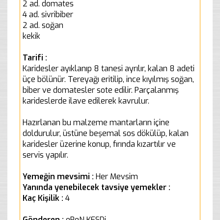
2 ad. domates
4 ad. sivribiber
2 ad. soğan
kekik
Tarifi :
Karidesler ayıklanıp 8 tanesi ayrılır, kalan 8 adeti
üçe bölünür. Tereyağı eritilip, ince kıyılmış soğan,
biber ve domatesler sote edilir. Parçalanmış
karideslerde ilave edilerek kavrulur.
Hazırlanan bu malzeme mantarların içine
doldurulur, üstüne beşemal sos dökülüp, kalan
karidesler üzerine konup, fırında kızartılır ve
servis yapılır.
Yemeğin mevsimi :
Her Mevsim
Yanında yenebilecek tavsiye yemekler :
Kaç Kişilik :
4
Gönderen :
eReN KESDi