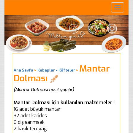
Toggle
naviga
Mantar
Ana Sayfa
>
Kebaplar - Köfteler
>
Dolması
(Mantar Dolması nasıl yapılır)
Mantar Dolması için kullanılan malzemeler :
16 adet büyük mantar
32 adet karides
6 diş sarımsak
2 kaşık tereyağı