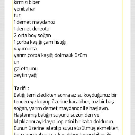
kırmızı biber
yenibahar
tuz
1 demet maydanoz
1 demet dereotu
2 orta boy soğan
1 çorba kaşığı çam fıstığı
4 yumurta
yarım çorba kaşığı dolmalık üzüm
un
galeta unu
zeytin yağı
Tarifi :
Balığı temizledikten sonra az su koyduğunuz bir
tencereye koyup üzerine karabiber, tuz bir baş
soğan, yarım demet maydanoz ile haşlayın.
Haşlanmış balığın suyunu süzün deri ve
kılçıklarını ayıklayıp lop etini bir kaba doldurun.
Bunun üzerine ıslatılıp suyu süzülmüş ekmekleri,
biraz yenibahar, tuz, karabiber, kırmızıbiber, iki