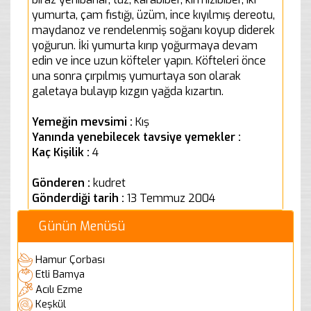
yumurta, çam fıstığı, üzüm, ince kıyılmış dereotu,
maydanoz ve rendelenmiş soğanı koyup diderek
yoğurun. İki yumurta kırıp yoğurmaya devam
edin ve ince uzun köfteler yapın. Köfteleri önce
una sonra çırpılmış yumurtaya son olarak
galetaya bulayıp kızgın yağda kızartın.
Yemeğin mevsimi :
Kış
Yanında yenebilecek tavsiye yemekler :
Kaç Kişilik :
4
Gönderen :
kudret
Gönderdiği tarih :
13 Temmuz 2004
Günün Menüsü
Hamur Çorbası
Etli Bamya
Acılı Ezme
Keşkül