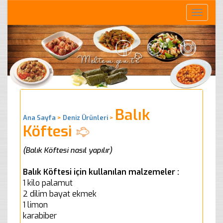
Toggle
naviga
Balık
Ana Sayfa
>
Deniz Ürünleri
>
Köftesi
(Balık Köftesi nasıl yapılır)
Balık Köftesi için kullanılan malzemeler :
1 kilo palamut
2 dilim bayat ekmek
1 limon
karabiber