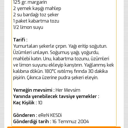
125 gr. margarin
2 yemek kaşığı mahlep
2 su bardağı toz şeker
1 paket kabartma tozu
1/2 limon suyu
Tarifi :
Yumurtaları şekerle çırpın. Yağı eritip soğutun.
Üzümleri unlayın. Soğumuş yağı, yoğurdu,
mahlebi katın. Unu, kabartma tozunu, üzümleri
ve limon suyunu ekleyip karıştırın. Yağlanmış kek
kalıbına dökün. 180°C ısıtılmış fırında 30 dakika
pişirin. Çıkınca üzerine pudra şekeri eleyin.
Yemeğin mevsimi :
Her Mevsim
Yanında yenebilecek tavsiye yemekler :
Kaç Kişilik :
10
Gönderen :
eReN KESDi
Gönderdiği tarih :
16 Temmuz 2004