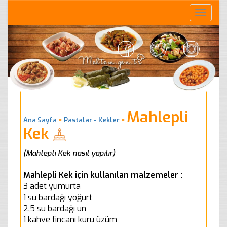
Toggle
naviga
Mahlepli
Ana Sayfa
>
Pastalar - Kekler
>
Kek
(Mahlepli Kek nasıl yapılır)
Mahlepli Kek için kullanılan malzemeler :
3 adet yumurta
1 su bardağı yoğurt
2,5 su bardağı un
1 kahve fincanı kuru üzüm