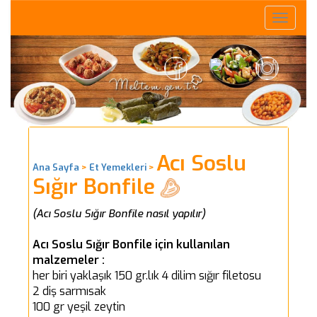
Toggle
naviga
Acı Soslu
Ana Sayfa
>
Et Yemekleri
>
Sığır Bonfile
(Acı Soslu Sığır Bonfile nasıl yapılır)
Acı Soslu Sığır Bonfile için kullanılan
malzemeler :
her biri yaklaşık 150 gr.lık 4 dilim sığır filetosu
2 diş sarmısak
100 gr yeşil zeytin