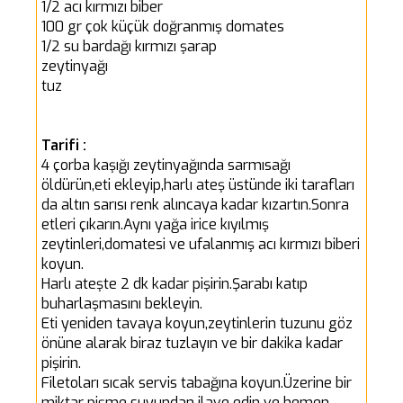
1/2 acı kırmızı biber
100 gr çok küçük doğranmış domates
1/2 su bardağı kırmızı şarap
zeytinyağı
tuz
Tarifi :
4 çorba kaşığı zeytinyağında sarmısağı
öldürün,eti ekleyip,harlı ateş üstünde iki tarafları
da altın sarısı renk alıncaya kadar kızartın.Sonra
etleri çıkarın.Aynı yağa irice kıyılmış
zeytinleri,domatesi ve ufalanmış acı kırmızı biberi
koyun.
Harlı ateşte 2 dk kadar pişirin.Şarabı katıp
buharlaşmasını bekleyin.
Eti yeniden tavaya koyun,zeytinlerin tuzunu göz
önüne alarak biraz tuzlayın ve bir dakika kadar
pişirin.
Filetoları sıcak servis tabağına koyun.Üzerine bir
miktar pişme suyundan ilave edin ve hemen