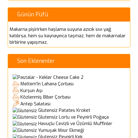
Günün Püfü
Makarna pişirirken haşlama suyuna azıcık sıvı yağ
katılırsa, hem su kaynayınca taşmaz, hem de makarnalar
birbirine yapışmaz.
Son Eklenenler
Cheese Cake 2
Meltem'in Lahana Çorbası
Kurşun Aşı
Közlenmiş Biber Çorbası
Antep Salatası
Glutensiz Patates Kroket
Glutensiz Lorlu ve Peynirli Poğaça
Havuçlu Cevizli ve Üzümlü Muffinler
Yumuşak Mısır Ekmeği
Glutensiz Peynirli Kek