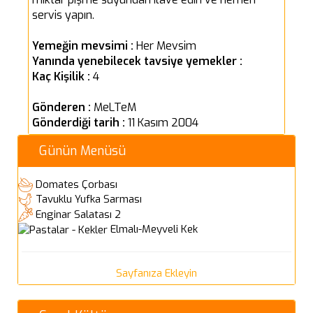
servis yapın.
Yemeğin mevsimi :
Her Mevsim
Yanında yenebilecek tavsiye yemekler :
Kaç Kişilik :
4
Gönderen :
MeLTeM
Gönderdiği tarih :
11 Kasım 2004
Günün Menüsü
Domates Çorbası
Tavuklu Yufka Sarması
Enginar Salatası 2
Elmalı-Meyveli Kek
Sayfanıza Ekleyin